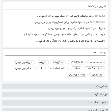
آخرین دیدگاه‌ها
محمد جواد
در
دانلود قالب ایران اسکریپت برای وردپرس
hadimirzari
در
دانلود قالب ایران اسکریپت برای وردپرس
فلزیاب
در
دانلود قالب آرتمن وب برای وردپرس
خرید ممبر واقعی
در
ارسال مطالب وردپرس به تلگرام بصورت خودکار
احسان
در
دانلود افزونه باکس اخبار Znews برای وردپرس
برچسب ها
responsive
wordpress
اسکریپت
افزونه
افزونه وردپرس
دانلود اسکریپت
قالب
قالب وردپرس
ایران اسکریپت
دانلود
وردپرس
پوسته وردپرس
اسکریپت
فری اسکریپت
دانلود اسکریپت
آپلود رایگان فایل