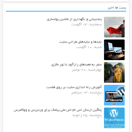
پست ها اخیر
پشتیبانی و نگهداری از ماشین پولسازی
سه‌شنبه ، 13 آگوست
بایدها و نبایدهای طراحی سایت
شنبه ، 10 آگوست
سفر به معبدهای رازآلود با تور مالزی
چهارشنبه ، 28 نوامبر
آموزش راه اندازی سایت بر روی هاست
پنج‌شنبه ، 13 سپتامبر
پلاگین ارسال اس ام اس ملی پیامک برای وردپرس و ووکامرس
پنج‌شنبه ، 25 ژانویه