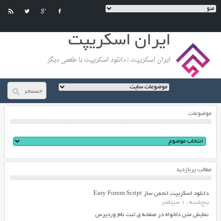
ایران اسکریپت
ایران اسکریپت | دانلود اسکریپت با طعمی دیگر
موضوعات
مطالب پربازدید
دانلود اسکریپت انجمن ساز Easy Forum Script
پنج‌شنبه ، 1 سپتامبر
نمایش متن دلخواه در صفحه ی ثبت نام وردپرس