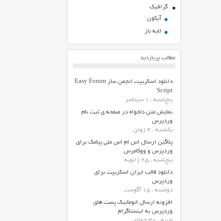
گرافیک
آیکون
لایه باز
مطالب پربازدید
دانلود اسکریپت انجمن ساز Easy Forum
Script
پنج‌شنبه ، 1 سپتامبر
نمایش متن دلخواه در صفحه ی ثبت نام
وردپرس
یکشنبه ، 4 ژوئن
پلاگین ارسال اس ام اس ملی پیامک برای
وردپرس و ووکامرس
پنج‌شنبه ، 25 ژانویه
دانلود قالب ایران اسکریپت برای
وردپرس
دوشنبه ، 15 آگوست
افزونه ارسال اتوماتیک پست های
وردپرس به اینستاگرام
شنبه ، 30 جولای