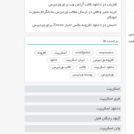
فلزیاب
در
دانلود قالب آرتمن وب برای وردپرس
خرید ممبر واقعی
در
ارسال مطالب وردپرس به تلگرام بصورت
خودکار
احسان
در
دانلود افزونه باکس اخبار Znews برای وردپرس
اخص
د. میتوانید به صفحه
برچسب ها
responsive
wordpress
اسکریپت
افزونه
افزونه وردپرس
ایران اسکریپت
دانلود
دانلود اسکریپت
قالب
قالب وردپرس
وردپرس
پوسته وردپرس
اسکریپت
فری اسکریپت
دانلود اسکریپت
آپلود رایگان فایل
وان اسکریپت