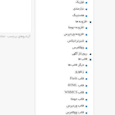
موزیک
نیازمندی
هاستينگ
افزونه ها
افزونه جوملا
افزونه وردپرس
آرشیوهای برچسب : شا
شیرترانیکس
ووکامرس
رپورتاژ آگهی
قالب ها
دیگر قالب ها
زنفورو
قالب Flash
قالب HTML
قالب WHMCS
قالب جوملا
قالب وردپرس
قالب ووکامرس