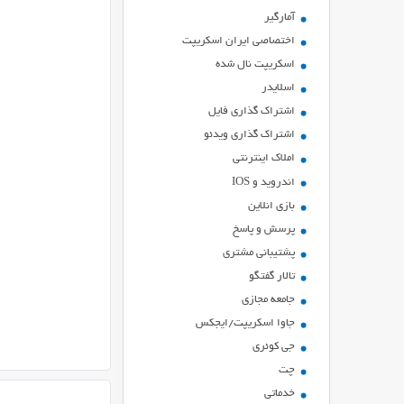
آمارگیر
اختصاصی ایران اسکریپت
اسکریپت نال شده
اسلایدر
اشتراك گذاري فايل
اشتراک گذاری ویدئو
املاک اینترنتی
اندروید و IOS
بازي انلاين
پرسش و پاسخ
پشتیبانی مشتری
تالار گفتگو
جامعه مجازی
جاوا اسکریپت/ایجکس
جی کوئری
چت
خدماتی