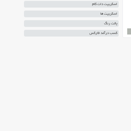
اسکریپت دات کام
اسکریپت ها
پالت رنگ
کسب درآمد فارکس