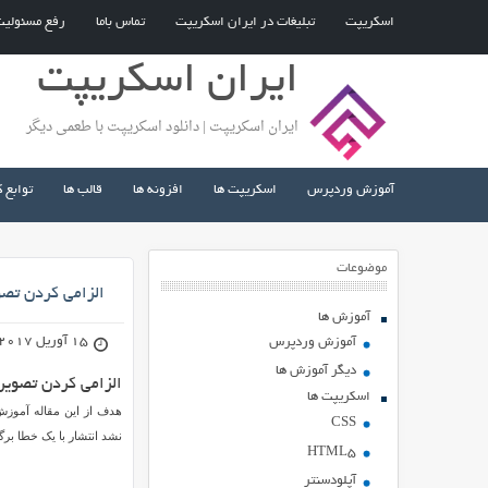
اسکریپت
تبلیغات در ایران اسکریپت
تماس باما
رفع مسئولی
ایران اسکریپت
ایران اسکریپت | دانلود اسکریپت با طعمی دیگر
آموزش وردپرس
اسکریپت ها
افزونه ها
قالب ها
توابع 
موضوعات
الزامی کردن تص
آموزش ها
15 آوریل 2017
آموزش وردپرس
دیگر آموزش ها
الزامی کردن تصوی
اسکریپت ها
هدف از این مقاله آموز
CSS
نشد انتشار با یک خطا بر
HTML5
آپلودسنتر