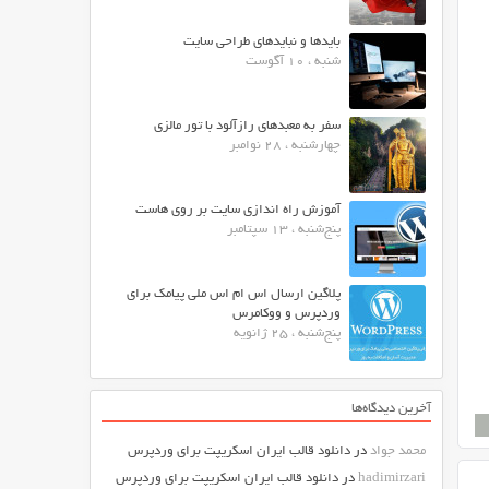
بایدها و نبایدهای طراحی سایت
شنبه ، 10 آگوست
سفر به معبدهای رازآلود با تور مالزی
چهارشنبه ، 28 نوامبر
آموزش راه اندازی سایت بر روی هاست
پنج‌شنبه ، 13 سپتامبر
پلاگین ارسال اس ام اس ملی پیامک برای
وردپرس و ووکامرس
پنج‌شنبه ، 25 ژانویه
آخرین دیدگاه‌ها
محمد جواد
در
دانلود قالب ایران اسکریپت برای وردپرس
hadimirzari
در
دانلود قالب ایران اسکریپت برای وردپرس