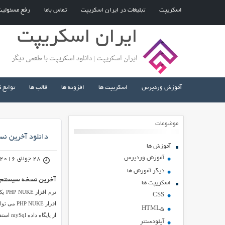
اسکریپت
تبلیغات در ایران اسکریپت
تماس باما
رفع مسئولی
ایران اسکریپت
ایران اسکریپت | دانلود اسکریپت با طعمی دیگر
آموزش وردپرس
اسکریپت ها
افزونه ها
قالب ها
توابع 
موضوعات
دانلود آخرین نسخه
آموزش ها
آموزش وردپرس
28 جولای 2016
دیگر آموزش ها
آخرین نسخه سیستم مدیریت محتوا E
اسکریپت ها
CSS
افزار PHP NUKE می توانید یک سایت برای خود ایجاد کنید و از امکانات آن استفاده کنید.
HTML5
از پایگاه داده mySql استفاده می کند.
آپلودسنتر