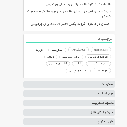
فلزیاب
در
دانلود قالب آرتمن وب برای وردپرس
خرید ممبر واقعی
در
ارسال مطالب وردپرس به تلگرام بصورت
خودکار
احسان
در
دانلود افزونه باکس اخبار Znews برای وردپرس
برچسب ها
responsive
wordpress
اسکریپت
افزونه
افزونه وردپرس
ایران اسکریپت
دانلود
دانلود اسکریپت
قالب
قالب وردپرس
وردپرس
پوسته وردپرس
اسکریپت
فری اسکریپت
دانلود اسکریپت
آپلود رایگان فایل
وان اسکریپت