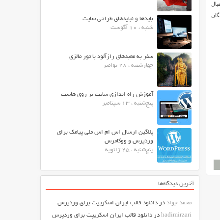
قبال
ایگان
بایدها و نبایدهای طراحی سایت
شنبه ، 10 آگوست
سفر به معبدهای رازآلود با تور مالزی
چهارشنبه ، 28 نوامبر
آموزش راه اندازی سایت بر روی هاست
پنج‌شنبه ، 13 سپتامبر
پلاگین ارسال اس ام اس ملی پیامک برای
وردپرس و ووکامرس
پنج‌شنبه ، 25 ژانویه
آخرین دیدگاه‌ها
محمد جواد
در
دانلود قالب ایران اسکریپت برای وردپرس
hadimirzari
در
دانلود قالب ایران اسکریپت برای وردپرس