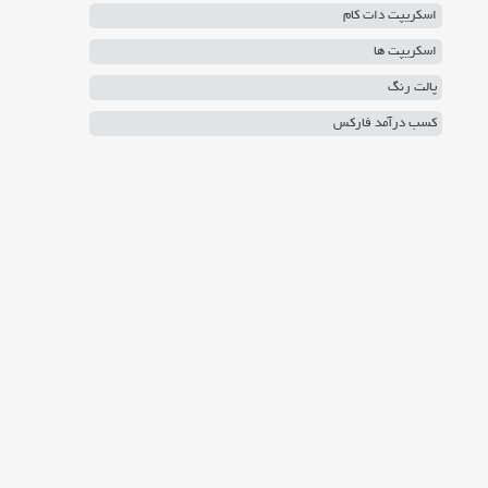
اسکریپت دات کام
اسکریپت ها
پالت رنگ
کسب درآمد فارکس