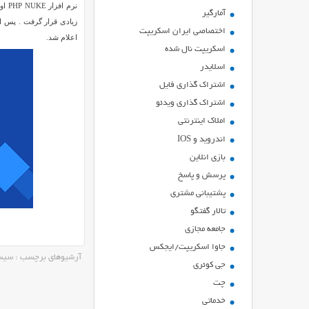
نرم
آمارگیر
زیادی قرار گرفت
اختصاصی ایران اسکریپت
اعلام شد.
اسکریپت نال شده
اسلایدر
اشتراك گذاري فايل
اشتراک گذاری ویدئو
املاک اینترنتی
اندروید و IOS
بازي انلاين
پرسش و پاسخ
پشتیبانی مشتری
تالار گفتگو
جامعه مجازی
جاوا اسکریپت/ایجکس
آرشیوهای برچسب : سیستم Nuke
جی کوئری
چت
خدماتی