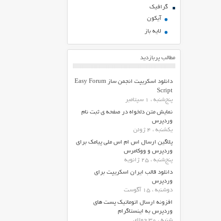
گرافیک
آیکون
لایه باز
مطالب پربازدید
دانلود اسکریپت انجمن ساز Easy Forum
Script
پنج‌شنبه ، 1 سپتامبر
نمایش متن دلخواه در صفحه ی ثبت نام
وردپرس
یکشنبه ، 4 ژوئن
پلاگین ارسال اس ام اس ملی پیامک برای
وردپرس و ووکامرس
پنج‌شنبه ، 25 ژانویه
دانلود قالب ایران اسکریپت برای
وردپرس
دوشنبه ، 15 آگوست
افزونه ارسال اتوماتیک پست های
وردپرس به اینستاگرام
شنبه ، 30 جولای