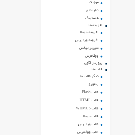
موزیک
نیازمندی
هاستينگ
افزونه ها
افزونه جوملا
افزونه وردپرس
شیرترانیکس
ووکامرس
رپورتاژ آگهی
قالب ها
دیگر قالب ها
زنفورو
قالب Flash
قالب HTML
قالب WHMCS
قالب جوملا
قالب وردپرس
قالب ووکامرس