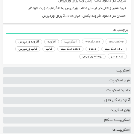
فلزیاب
در
دانلود قالب آرتمن وب برای وردپرس
خرید ممبر واقعی
در
ارسال مطالب وردپرس به تلگرام بصورت خودکار
احسان
در
دانلود افزونه باکس اخبار Znews برای وردپرس
برچسب ها
responsive
wordpress
اسکریپت
افزونه
افزونه وردپرس
دانلود اسکریپت
قالب
قالب وردپرس
ایران اسکریپت
دانلود
وردپرس
پوسته وردپرس
اسکریپت
فری اسکریپت
دانلود اسکریپت
آپلود رایگان فایل
وان اسکریپت
اسکریپت دات کام
اسکریپت ها