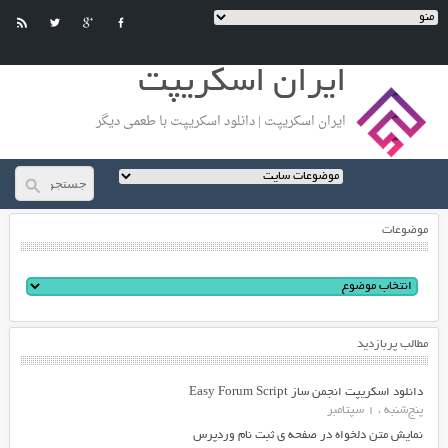
ایران اسکریپت
ایران اسکریپت | دانلود اسکریپت با طعمی دیگر
موضوعات
مطالب پربازدید
دانلود اسکریپت انجمن ساز Easy Forum Script
پنج‌شنبه ، 1 سپتامبر
نمایش متن دلخواه در صفحه ی ثبت نام وردپرس