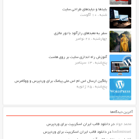
بایدها و نبایدهای طراحی سایت
شنبه ، 10 آگوست
سفر به معبدهای رازآلود با تور مالزی
چهارشنبه ، 28 نوامبر
آموزش راه اندازی سایت بر روی هاست
پنج‌شنبه ، 13 سپتامبر
پلاگین ارسال اس ام اس ملی پیامک برای وردپرس و ووکامرس
پنج‌شنبه ، 25 ژانویه
آخرین دیدگاه‌ها
محمد جواد
در
دانلود قالب ایران اسکریپت برای وردپرس
hadimirzari
در
دانلود قالب ایران اسکریپت برای وردپرس