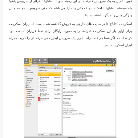
نوین، تبدیل به یک سرویس قدرتمند در این زمینه شوید. b1gMail فراتر از سرویس یاهو!
بله سیستم b1gMail امکانات و خدماتی را دارا می باشد که حتی سرویس یاهو هم چنین
ویژگی هایی را هرگز نداشته است!
اسکریپت b1gMail در سایت های خارجی به فروش گذاشته شده است اما ایران اسکریپت
برای اولین بار این اسکریپت قدرتمند را به صورت رایگان برای شما عزیزان آماده دانلود
کرده است. اگر شما هم قصد راه انداری یک سرویس ایمیل دهی حرفه ای را دارید، همراه
ایران اسکریپت باشید.