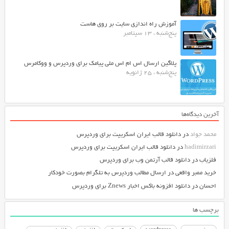
آموزش راه اندازی سایت بر روی هاست
پنج‌شنبه ، 13 سپتامبر
پلاگین ارسال اس ام اس ملی پیامک برای وردپرس و ووکامرس
پنج‌شنبه ، 25 ژانویه
آخرین دیدگاه‌ها
محمد جواد
در
دانلود قالب ایران اسکریپت برای وردپرس
hadimirzari
در
دانلود قالب ایران اسکریپت برای وردپرس
فلزیاب
در
دانلود قالب آرتمن وب برای وردپرس
خرید ممبر واقعی
در
ارسال مطالب وردپرس به تلگرام بصورت خودکار
احسان
در
دانلود افزونه باکس اخبار Znews برای وردپرس
برچسب ها