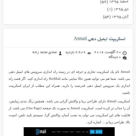
اسفند ۱۳۹۵
(۵۶)
دی ۱۳۹۵
(۱)
آبان ۱۳۹۵
(۵۴)
اسکریپت ایمیل دهی Atmail
20 آگوست 2016
2,909 بازدید
صادق محمد زاده
0 دیدگاه
Atmail نام یک اسکریپت تجاری و حرفه ای در زمینه راه اندازی سرویس های ایمیل دهی
می باشد. شما هم می توانید همین حالا سایتی مانند HotMail راه اندازی کنید. اگر قصد راه
اندازی یک سرویس ایمیل دهی قدرتمند را دارید، همراه این مطلب از ایران اسکریپت
باشید.
اسکریپت Atmail دارای طراحی زیبا و واکنش گرایی می باشد. همچنین رنگ بندی زیبایش،
آن را جذاب تر کرده است. اسکریپت Atmail به صورت تک صفحه (One Page) می باشد. از
قابلیت های این اسکریپت می توان به نصب آسان، واکنش گرا، سیستم تایید تلفن، امنیت
بالا، طراحی زیبا و … اشاره کرد.