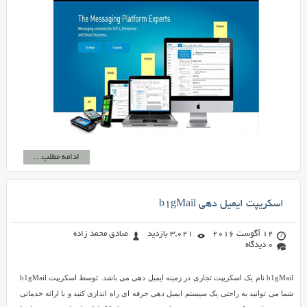
ادامه مطلب...
اسکریپت ایمیل دهی b1gMail
12 آگوست 2016
3,021 بازدید
صادق محمد زاده
0 دیدگاه
b1gMail نام یک اسکریپت تجاری در زمینه ایمیل دهی می باشد. توسط اسکریپت b1gMail
شما می توانید به راحتی یک سیستم ایمیل دهی حرفه ای راه اندازی کنید و با ارائه خدماتی