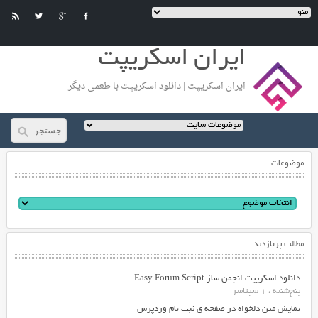
ایران اسکریپت
ایران اسکریپت | دانلود اسکریپت با طعمی دیگر
موضوعات
مطالب پربازدید
دانلود اسکریپت انجمن ساز Easy Forum Script
پنج‌شنبه ، 1 سپتامبر
نمایش متن دلخواه در صفحه ی ثبت نام وردپرس