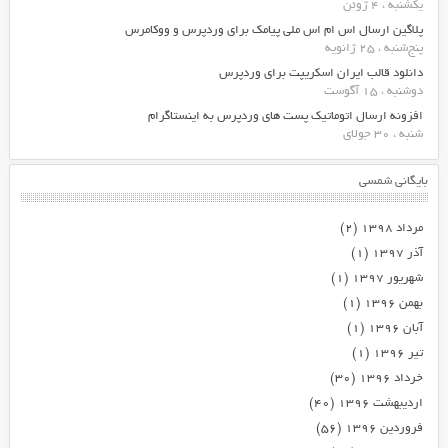
یکشنبه ، 4 ژوئن
پلاگین ارسال اس ام اس ملی پیامک برای وردپرس و ووکامرس
پنج‌شنبه ، 25 ژانویه
دانلود قالب ایران اسکریپت برای وردپرس
دوشنبه ، 15 آگوست
افزونه ارسال اتوماتیک پست های وردپرس به اینستاگرام
شنبه ، 30 جولای
بایگانی شمسی
مرداد ۱۳۹۸
(۲)
آذر ۱۳۹۷
(۱)
شهریور ۱۳۹۷
(۱)
بهمن ۱۳۹۶
(۱)
آبان ۱۳۹۶
(۱)
تیر ۱۳۹۶
(۱)
خرداد ۱۳۹۶
(۳۰)
اردیبهشت ۱۳۹۶
(۴۰)
فروردین ۱۳۹۶
(۵۶)