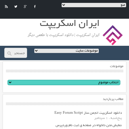
ایران اسکریپت
ایران اسکریپت | دانلود اسکریپت با طعمی دیگر
موضوعات
مطالب پربازدید
دانلود اسکریپت انجمن ساز Easy Forum Script
پنج‌شنبه ، 1 سپتامبر
نمایش متن دلخواه در صفحه ی ثبت نام وردپرس