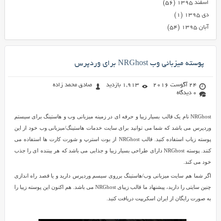
اسفند ۱۳۹۵
(۵۶)
دی ۱۳۹۵
(۱)
آبان ۱۳۹۵
(۵۴)
پوسته میزبانی وب NRGhost برای وردپرس
24 آگوست 2016
1,913 بازدید
صادق محمد زاده
0 دیدگاه
NRGhost نام یک قالب بسیار زیبا و حرفه ای در زمینه میزبانی وب و هاستینگ برای سیستم
وردپرس می باشد که شما می توانید برای سایت خدمات هاستینگ/میزبانی وب خود از این
پوسته زیاب استفاده کنید. قالب NRGhost از بوت استرپ و شورت کارت ها استفاده می
کنند. پوسته NRGhost دارای طراحی بسیار زیبا و جذابی می باشد که هر بیننده ای را جذب
خود می کند.
اگر شما هم سایت میزبانی وب/هاستینگ برروی سیسم وردپرس دارید و یا قصد راه اندازی
چنین سایتی را دارید، پیشنهاد ما قالب زیبای NRGhost می باشد. هم اکنون این پوسته زیبا را
به صورت رایگان از ایران اسکریپت دریافت کنید.