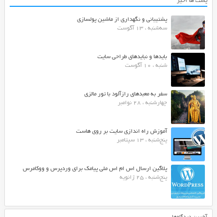
پست ها اخیر
پشتیبانی و نگهداری از ماشین پولسازی
سه‌شنبه ، 13 آگوست
بایدها و نبایدهای طراحی سایت
شنبه ، 10 آگوست
سفر به معبدهای رازآلود با تور مالزی
چهارشنبه ، 28 نوامبر
آموزش راه اندازی سایت بر روی هاست
پنج‌شنبه ، 13 سپتامبر
پلاگین ارسال اس ام اس ملی پیامک برای وردپرس و ووکامرس
پنج‌شنبه ، 25 ژانویه