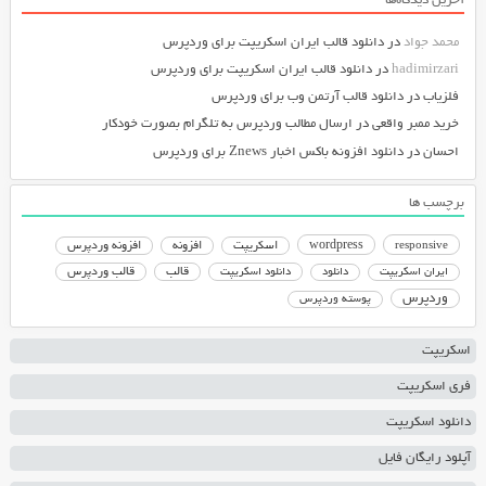
آخرین دیدگاه‌ها
محمد جواد
در
دانلود قالب ایران اسکریپت برای وردپرس
hadimirzari
در
دانلود قالب ایران اسکریپت برای وردپرس
فلزیاب
در
دانلود قالب آرتمن وب برای وردپرس
خرید ممبر واقعی
در
ارسال مطالب وردپرس به تلگرام بصورت خودکار
احسان
در
دانلود افزونه باکس اخبار Znews برای وردپرس
برچسب ها
responsive
wordpress
اسکریپت
افزونه
افزونه وردپرس
دانلود اسکریپت
قالب
قالب وردپرس
ایران اسکریپت
دانلود
وردپرس
پوسته وردپرس
اسکریپت
فری اسکریپت
دانلود اسکریپت
آپلود رایگان فایل