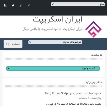
ایران اسکریپت
ایران اسکریپت | دانلود اسکریپت با طعمی دیگر
موضوعات
مطالب پربازدید
دانلود اسکریپت انجمن ساز Easy Forum Script
پنج‌شنبه ، 1 سپتامبر
نمایش متن دلخواه در صفحه ی ثبت نام وردپرس