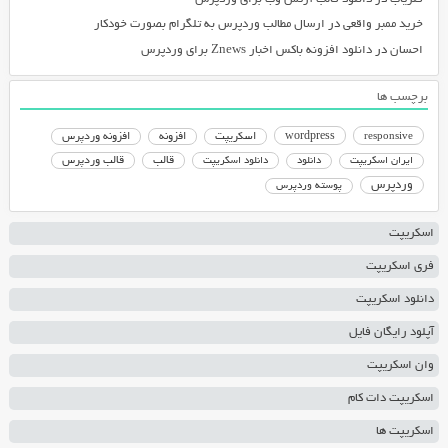
خرید ممبر واقعی
در
ارسال مطالب وردپرس به تلگرام بصورت خودکار
احسان
در
دانلود افزونه باکس اخبار Znews برای وردپرس
برچسب ها
responsive
wordpress
اسکریپت
افزونه
افزونه وردپرس
دانلود اسکریپت
قالب
قالب وردپرس
ایران اسکریپت
دانلود
وردپرس
پوسته وردپرس
اسکریپت
فری اسکریپت
دانلود اسکریپت
آپلود رایگان فایل
وان اسکریپت
اسکریپت دات کام
اسکریپت ها