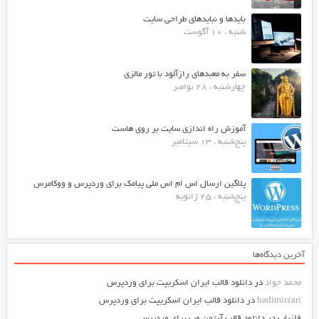
بایدها و نبایدهای طراحی سایت
شنبه ، 10 آگوست
سفر به معبدهای رازآلود با تور مالزی
چهارشنبه ، 28 نوامبر
آموزش راه اندازی سایت بر روی هاست
پنج‌شنبه ، 13 سپتامبر
پلاگین ارسال اس ام اس ملی پیامک برای وردپرس و ووکامرس
پنج‌شنبه ، 25 ژانویه
آخرین دیدگاه‌ها
محمد جواد
در
دانلود قالب ایران اسکریپت برای وردپرس
hadimirzari
در
دانلود قالب ایران اسکریپت برای وردپرس
فلزیاب
در
دانلود قالب آرتمن وب برای وردپرس