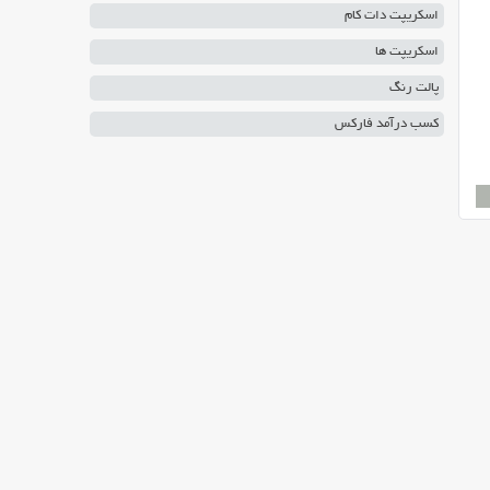
اسکریپت دات کام
اسکریپت ها
پالت رنگ
کسب درآمد فارکس