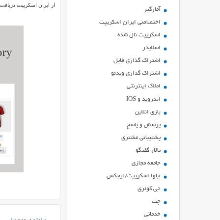
ار ایران اسکریپت دریافت
آمارگیر
اختصاصی ایران اسکریپت
اسکریپت نال شده
اسلایدر
اشتراك گذاري فايل
اشتراک گذاری ویدئو
املاک اینترنتی
اندروید و IOS
بازي انلاين
پرسش و پاسخ
پشتیبانی مشتری
تالار گفتگو
جامعه مجازی
جاوا اسکریپت/ایجکس
جی کوئری
چت
خدماتی