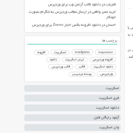
فلزیاب
در
دانلود قالب آرتمن وب برای وردپرس
خرید ممبر واقعی
در
ارسال مطالب وردپرس به تلگرام بصورت
خودکار
احسان
در
دانلود افزونه باکس اخبار Znews برای وردپرس
 یا
 به
برچسب ها
ایی در
responsive
wordpress
اسکریپت
افزونه
ید.
افزونه وردپرس
ایران اسکریپت
دانلود
دانلود اسکریپت
قالب
قالب وردپرس
وردپرس
پوسته وردپرس
اسکریپت
فری اسکریپت
دانلود اسکریپت
آپلود رایگان فایل
وان اسکریپت