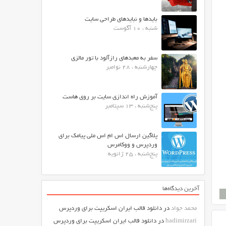
بایدها و نبایدهای طراحی سایت
شنبه ، 10 آگوست
سفر به معبدهای رازآلود با تور مالزی
چهارشنبه ، 28 نوامبر
آموزش راه اندازی سایت بر روی هاست
پنج‌شنبه ، 13 سپتامبر
پلاگین ارسال اس ام اس ملی پیامک برای
وردپرس و ووکامرس
پنج‌شنبه ، 25 ژانویه
آخرین دیدگاه‌ها
محمد جواد
در
دانلود قالب ایران اسکریپت برای وردپرس
hadimirzari
در
دانلود قالب ایران اسکریپت برای وردپرس