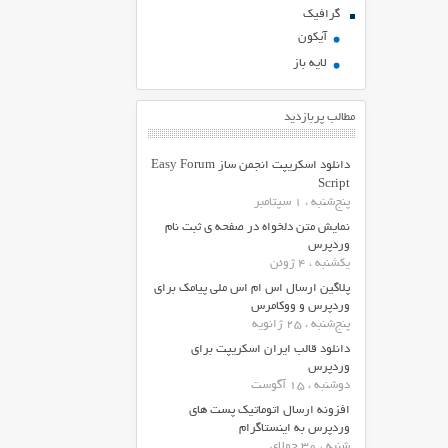
گرافیک
آیکون
لایه باز
مطالب پربازدید
دانلود اسکریپت انجمن ساز Easy Forum
Script
پنج‌شنبه ، 1 سپتامبر
نمایش متن دلخواه در صفحه ی ثبت نام
وردپرس
یکشنبه ، 4 ژوئن
پلاگین ارسال اس ام اس ملی پیامک برای
وردپرس و ووکامرس
پنج‌شنبه ، 25 ژانویه
دانلود قالب ایران اسکریپت برای
وردپرس
دوشنبه ، 15 آگوست
افزونه ارسال اتوماتیک پست های
وردپرس به اینستاگرام
شنبه ، 30 جولای