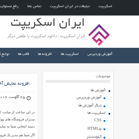
اسکریپت
تبلیغات در ایران اسکریپت
تماس باما
رفع مسئولی
ایران اسکریپت
ایران اسکریپت | دانلود اسکریپت با طعمی دیگر
آموزش وردپرس
اسکریپت ها
افزونه ها
قالب ها
توابع 
موضوعات
افزونه نمایش آ
آموزش ها
25 آگوست 2016
آموزش وردپرس
دیگر آموزش ها
در این ساعت از سایت ایر
اسکریپت ها
مدیران فروشگاه های ووک
CSS
دسته انتخابی شما به نمای
HTML5
اگر شما هم مدیر یک فروشگ
آپلودسنتر