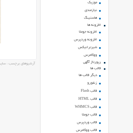
موزیک
نیازمندی
هاستينگ
افزونه ها
افزونه جوملا
افزونه وردپرس
شیرترانیکس
ووکامرس
رپورتاژ آگهی
آرشیوهای برچسب : سای
قالب ها
دیگر قالب ها
زنفورو
قالب Flash
قالب HTML
قالب WHMCS
قالب جوملا
قالب وردپرس
قالب ووکامرس