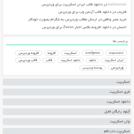
hadimirzari
در
دانلود قالب ایران اسکریپت برای وردپرس
فلزیاب
در
دانلود قالب آرتمن وب برای وردپرس
خرید ممبر واقعی
در
ارسال مطالب وردپرس به تلگرام بصورت خودکار
احسان
در
دانلود افزونه باکس اخبار Znews برای وردپرس
برچسب ها
responsive
wordpress
اسکریپت
افزونه
افزونه وردپرس
دانلود اسکریپت
قالب
قالب وردپرس
ایران اسکریپت
دانلود
وردپرس
پوسته وردپرس
اسکریپت
فری اسکریپت
دانلود اسکریپت
آپلود رایگان فایل
وان اسکریپت
اسکریپت دات کام