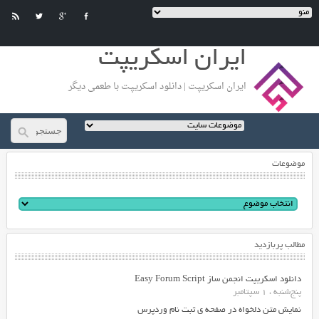
ایران اسکریپت
ایران اسکریپت | دانلود اسکریپت با طعمی دیگر
موضوعات
مطالب پربازدید
دانلود اسکریپت انجمن ساز Easy Forum Script
پنج‌شنبه ، 1 سپتامبر
نمایش متن دلخواه در صفحه ی ثبت نام وردپرس