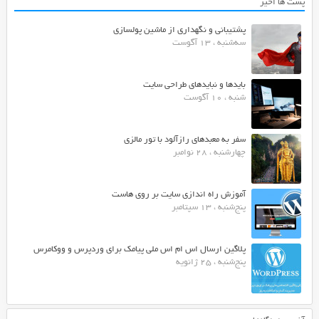
پست ها اخیر
پشتیبانی و نگهداری از ماشین پولسازی
سه‌شنبه ، 13 آگوست
بایدها و نبایدهای طراحی سایت
شنبه ، 10 آگوست
سفر به معبدهای رازآلود با تور مالزی
چهارشنبه ، 28 نوامبر
آموزش راه اندازی سایت بر روی هاست
پنج‌شنبه ، 13 سپتامبر
پلاگین ارسال اس ام اس ملی پیامک برای وردپرس و ووکامرس
پنج‌شنبه ، 25 ژانویه