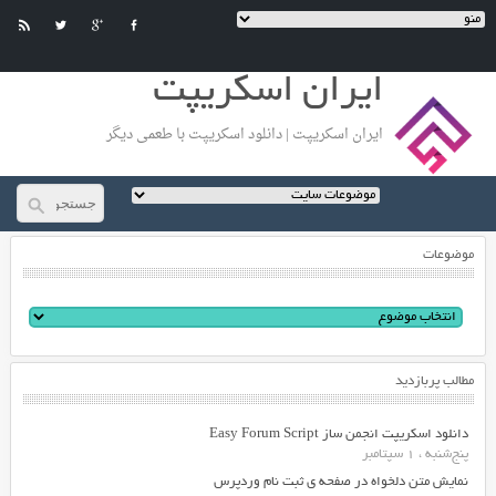
ایران اسکریپت
ایران اسکریپت | دانلود اسکریپت با طعمی دیگر
موضوعات
مطالب پربازدید
دانلود اسکریپت انجمن ساز Easy Forum Script
پنج‌شنبه ، 1 سپتامبر
نمایش متن دلخواه در صفحه ی ثبت نام وردپرس