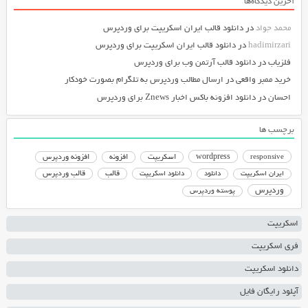
آخرین دیدگاه‌ها
محمد جواد
در
دانلود قالب ایران اسکریپت برای وردپرس
hadimirzari
در
دانلود قالب ایران اسکریپت برای وردپرس
فلزیاب
در
دانلود قالب آرتمن وب برای وردپرس
خرید ممبر واقعی
در
ارسال مطالب وردپرس به تلگرام بصورت خودکار
احسان
در
دانلود افزونه باکس اخبار Znews برای وردپرس
برچسب ها
responsive
wordpress
اسکریپت
افزونه
افزونه وردپرس
دانلود اسکریپت
قالب
قالب وردپرس
ایران اسکریپت
دانلود
وردپرس
پوسته وردپرس
اسکریپت
فری اسکریپت
دانلود اسکریپت
آپلود رایگان فایل