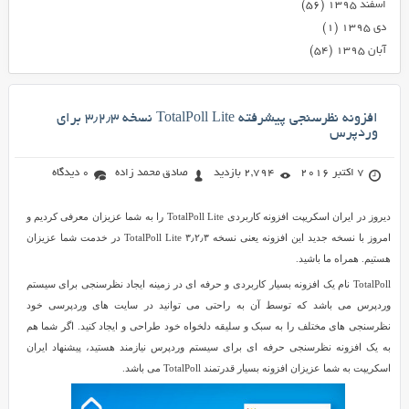
اسفند ۱۳۹۵
(۵۶)
دی ۱۳۹۵
(۱)
آبان ۱۳۹۵
(۵۴)
افزونه نظرسنجی پیشرفته TotalPoll Lite نسخه ۳٫۲٫۳ برای
وردپرس
7 اکتبر 2016
2,794 بازدید
صادق محمد زاده
0 دیدگاه
دیروز در ایران اسکریپت افزونه کاربردی TotalPoll Lite را به شما عزیزان معرفی کردیم و
امروز با نسخه جدید این افزونه یعنی نسخه ۳٫۲٫۳ TotalPoll Lite در خدمت شما عزیزان
هستیم. همراه ما باشید.
TotalPoll نام یک افزونه بسیار کاربردی و حرفه ای در زمینه ایجاد نظرسنجی برای سیستم
وردپرس می باشد که توسط آن به راحتی می توانید در سایت های وردپرسی خود
نظرسنجی های مختلف را به سبک و سلیقه دلخواه خود طراحی و ایجاد کنید. اگر شما هم
به یک افزونه نظرسنجی حرفه ای برای سیستم وردپرس نیازمند هستید، پیشنهاد ایران
اسکریپت به شما عزیزان افزونه بسیار قدرتمند TotalPoll می باشد.