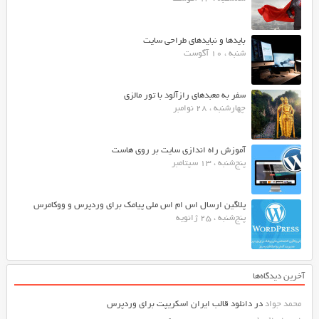
بایدها و نبایدهای طراحی سایت
شنبه ، 10 آگوست
سفر به معبدهای رازآلود با تور مالزی
چهارشنبه ، 28 نوامبر
آموزش راه اندازی سایت بر روی هاست
پنج‌شنبه ، 13 سپتامبر
پلاگین ارسال اس ام اس ملی پیامک برای وردپرس و ووکامرس
پنج‌شنبه ، 25 ژانویه
آخرین دیدگاه‌ها
محمد جواد
در
دانلود قالب ایران اسکریپت برای وردپرس