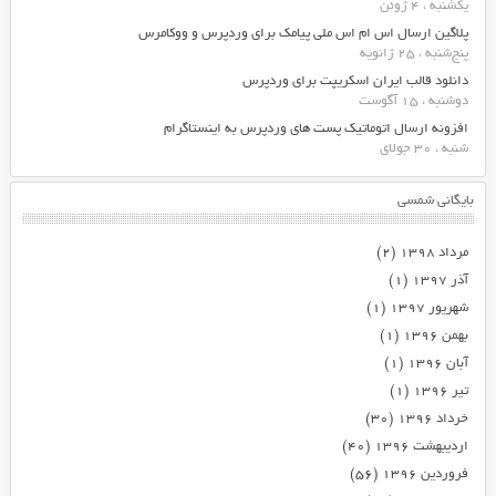
یکشنبه ، 4 ژوئن
پلاگین ارسال اس ام اس ملی پیامک برای وردپرس و ووکامرس
پنج‌شنبه ، 25 ژانویه
دانلود قالب ایران اسکریپت برای وردپرس
دوشنبه ، 15 آگوست
افزونه ارسال اتوماتیک پست های وردپرس به اینستاگرام
شنبه ، 30 جولای
بایگانی شمسی
مرداد ۱۳۹۸
(۲)
آذر ۱۳۹۷
(۱)
شهریور ۱۳۹۷
(۱)
بهمن ۱۳۹۶
(۱)
آبان ۱۳۹۶
(۱)
تیر ۱۳۹۶
(۱)
خرداد ۱۳۹۶
(۳۰)
اردیبهشت ۱۳۹۶
(۴۰)
فروردین ۱۳۹۶
(۵۶)