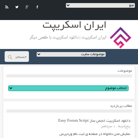
ایران اسکریپت
ایران اسکریپت | دانلود اسکریپت با طعمی دیگر
موضوعات
مطالب پربازدید
دانلود اسکریپت انجمن ساز Easy Forum Script
پنج‌شنبه ، 1 سپتامبر
نمایش متن دلخواه در صفحه ی ثبت نام وردپرس