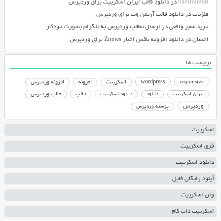
hadimirzari
در
دانلود قالب ایران اسکریپت برای وردپرس
فلزیاب
در
دانلود قالب آرتمن وب برای وردپرس
خرید ممبر واقعی
در
ارسال مطالب وردپرس به تلگرام بصورت خودکار
احسان
در
دانلود افزونه باکس اخبار Znews برای وردپرس
برچسب ها
responsive
wordpress
اسکریپت
افزونه
افزونه وردپرس
دانلود اسکریپت
قالب
قالب وردپرس
ایران اسکریپت
دانلود
وردپرس
پوسته وردپرس
اسکریپت
فری اسکریپت
دانلود اسکریپت
آپلود رایگان فایل
وان اسکریپت
اسکریپت دات کام