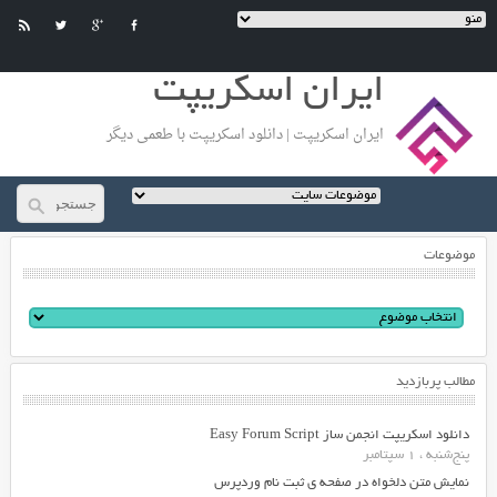
ایران اسکریپت
ایران اسکریپت | دانلود اسکریپت با طعمی دیگر
موضوعات
مطالب پربازدید
دانلود اسکریپت انجمن ساز Easy Forum Script
پنج‌شنبه ، 1 سپتامبر
نمایش متن دلخواه در صفحه ی ثبت نام وردپرس