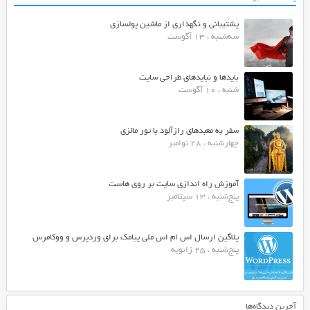
پشتیبانی و نگهداری از ماشین پولسازی
سه‌شنبه ، 13 آگوست
بایدها و نبایدهای طراحی سایت
شنبه ، 10 آگوست
سفر به معبدهای رازآلود با تور مالزی
چهارشنبه ، 28 نوامبر
آموزش راه اندازی سایت بر روی هاست
پنج‌شنبه ، 13 سپتامبر
پلاگین ارسال اس ام اس ملی پیامک برای وردپرس و ووکامرس
پنج‌شنبه ، 25 ژانویه
آخرین دیدگاه‌ها