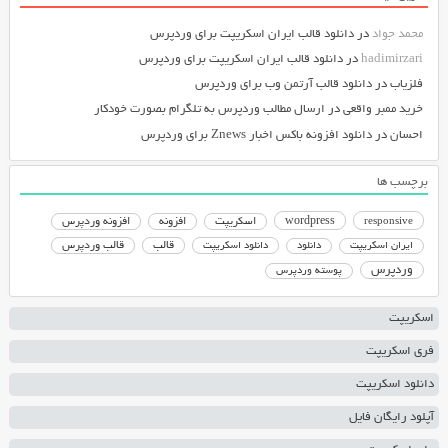
محمد جواد
در
دانلود قالب ایران اسکریپت برای وردپرس
hadimirzari
در
دانلود قالب ایران اسکریپت برای وردپرس
فلزیاب
در
دانلود قالب آرتمن وب برای وردپرس
خرید ممبر واقعی
در
ارسال مطالب وردپرس به تلگرام بصورت خودکار
احسان
در
دانلود افزونه باکس اخبار Znews برای وردپرس
برچسب ها
responsive
wordpress
اسکریپت
افزونه
افزونه وردپرس
دانلود اسکریپت
قالب
قالب وردپرس
ایران اسکریپت
دانلود
وردپرس
پوسته وردپرس
اسکریپت
فری اسکریپت
دانلود اسکریپت
آپلود رایگان فایل