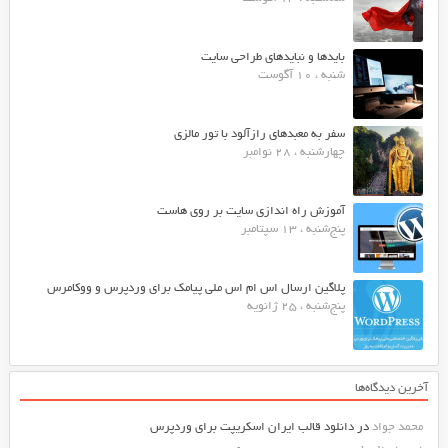
بایدها و نبایدهای طراحی سایت
شنبه ، 10 آگوست
سفر به معبدهای رازآلود با تور مالزی
چهارشنبه ، 28 نوامبر
آموزش راه اندازی سایت بر روی هاست
پنج‌شنبه ، 13 سپتامبر
پلاگین ارسال اس ام اس ملی پیامک برای وردپرس و ووکامرس
پنج‌شنبه ، 25 ژانویه
آخرین دیدگاه‌ها
محمد جواد
در
دانلود قالب ایران اسکریپت برای وردپرس