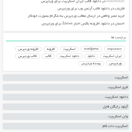
hadimirzari
در
دانلود قالب ایران اسکریپت برای وردپرس
فلزیاب
در
دانلود قالب آرتمن وب برای وردپرس
خرید ممبر واقعی
در
ارسال مطالب وردپرس به تلگرام بصورت خودکار
احسان
در
دانلود افزونه باکس اخبار Znews برای وردپرس
برچسب ها
responsive
wordpress
اسکریپت
افزونه
افزونه وردپرس
دانلود اسکریپت
قالب
قالب وردپرس
ایران اسکریپت
دانلود
وردپرس
پوسته وردپرس
اسکریپت
فری اسکریپت
دانلود اسکریپت
آپلود رایگان فایل
وان اسکریپت
اسکریپت دات کام