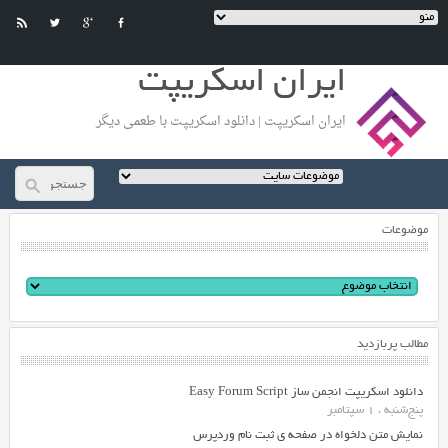
ایران اسکریپت
ایران اسکریپت | دانلود اسکریپت با طعمی دیگر
موضوعات
مطالب پربازدید
دانلود اسکریپت انجمن ساز Easy Forum Script
پنج‌شنبه ، 1 سپتامبر
نمایش متن دلخواه در صفحه ی ثبت نام وردپرس