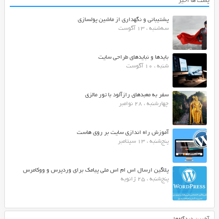
پست ها اخیر
پشتیبانی و نگهداری از ماشین پولسازی
سه‌شنبه ، 13 آگوست
بایدها و نبایدهای طراحی سایت
شنبه ، 10 آگوست
سفر به معبدهای رازآلود با تور مالزی
چهارشنبه ، 28 نوامبر
آموزش راه اندازی سایت بر روی هاست
پنج‌شنبه ، 13 سپتامبر
پلاگین ارسال اس ام اس ملی پیامک برای وردپرس و ووکامرس
پنج‌شنبه ، 25 ژانویه