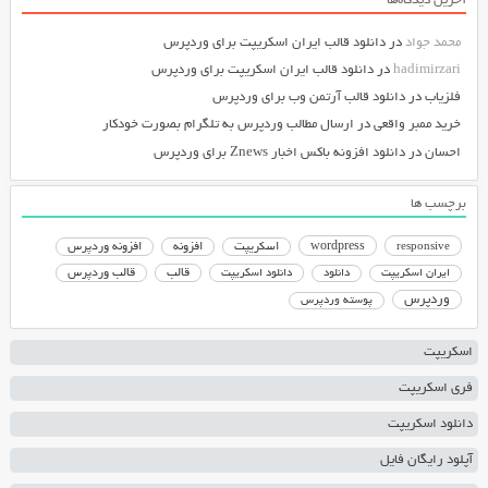
آخرین دیدگاه‌ها
محمد جواد
در
دانلود قالب ایران اسکریپت برای وردپرس
hadimirzari
در
دانلود قالب ایران اسکریپت برای وردپرس
فلزیاب
در
دانلود قالب آرتمن وب برای وردپرس
خرید ممبر واقعی
در
ارسال مطالب وردپرس به تلگرام بصورت خودکار
احسان
در
دانلود افزونه باکس اخبار Znews برای وردپرس
برچسب ها
responsive
wordpress
اسکریپت
افزونه
افزونه وردپرس
دانلود اسکریپت
قالب
قالب وردپرس
ایران اسکریپت
دانلود
وردپرس
پوسته وردپرس
اسکریپت
فری اسکریپت
دانلود اسکریپت
آپلود رایگان فایل