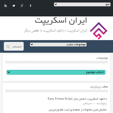
ایران اسکریپت
ایران اسکریپت | دانلود اسکریپت با طعمی دیگر
موضوعات
مطالب پربازدید
دانلود اسکریپت انجمن ساز Easy Forum Script
پنج‌شنبه ، 1 سپتامبر
نمایش متن دلخواه در صفحه ی ثبت نام وردپرس