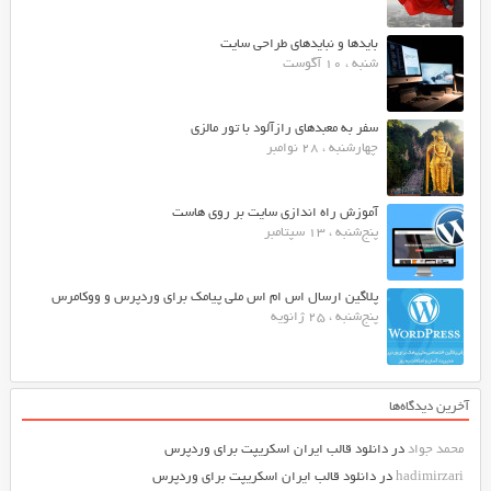
بایدها و نبایدهای طراحی سایت
شنبه ، 10 آگوست
سفر به معبدهای رازآلود با تور مالزی
چهارشنبه ، 28 نوامبر
آموزش راه اندازی سایت بر روی هاست
پنج‌شنبه ، 13 سپتامبر
پلاگین ارسال اس ام اس ملی پیامک برای وردپرس و ووکامرس
پنج‌شنبه ، 25 ژانویه
آخرین دیدگاه‌ها
محمد جواد
در
دانلود قالب ایران اسکریپت برای وردپرس
hadimirzari
در
دانلود قالب ایران اسکریپت برای وردپرس