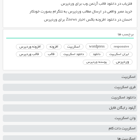
فلزیاب
در
دانلود قالب آرتمن وب برای وردپرس
خرید ممبر واقعی
در
ارسال مطالب وردپرس به تلگرام بصورت خودکار
احسان
در
دانلود افزونه باکس اخبار Znews برای وردپرس
برچسب ها
responsive
wordpress
اسکریپت
افزونه
افزونه وردپرس
دانلود اسکریپت
قالب
قالب وردپرس
ایران اسکریپت
دانلود
وردپرس
پوسته وردپرس
اسکریپت
فری اسکریپت
دانلود اسکریپت
آپلود رایگان فایل
وان اسکریپت
اسکریپت دات کام
اسکریپت ها