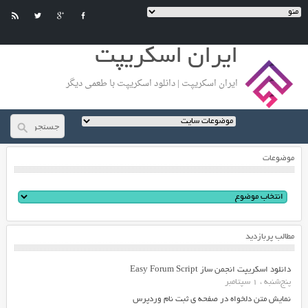
ایران اسکریپت
ایران اسکریپت | دانلود اسکریپت با طعمی دیگر
موضوعات
مطالب پربازدید
دانلود اسکریپت انجمن ساز Easy Forum Script
پنج‌شنبه ، 1 سپتامبر
نمایش متن دلخواه در صفحه ی ثبت نام وردپرس