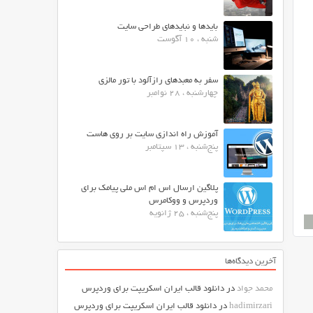
بایدها و نبایدهای طراحی سایت
شنبه ، 10 آگوست
سفر به معبدهای رازآلود با تور مالزی
چهارشنبه ، 28 نوامبر
آموزش راه اندازی سایت بر روی هاست
پنج‌شنبه ، 13 سپتامبر
پلاگین ارسال اس ام اس ملی پیامک برای
وردپرس و ووکامرس
پنج‌شنبه ، 25 ژانویه
آخرین دیدگاه‌ها
محمد جواد
در
دانلود قالب ایران اسکریپت برای وردپرس
hadimirzari
در
دانلود قالب ایران اسکریپت برای وردپرس