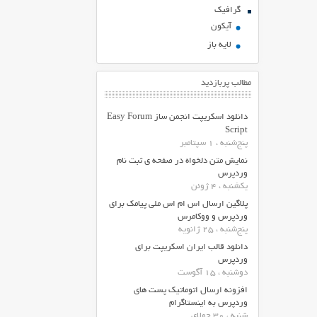
گرافیک
آیکون
لایه باز
مطالب پربازدید
دانلود اسکریپت انجمن ساز Easy Forum
Script
پنج‌شنبه ، 1 سپتامبر
نمایش متن دلخواه در صفحه ی ثبت نام
وردپرس
یکشنبه ، 4 ژوئن
پلاگین ارسال اس ام اس ملی پیامک برای
وردپرس و ووکامرس
پنج‌شنبه ، 25 ژانویه
دانلود قالب ایران اسکریپت برای
وردپرس
دوشنبه ، 15 آگوست
افزونه ارسال اتوماتیک پست های
وردپرس به اینستاگرام
شنبه ، 30 جولای