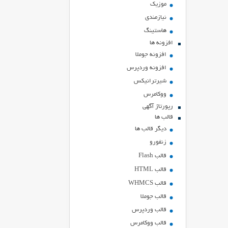
موزیک
نیازمندی
هاستينگ
افزونه ها
افزونه جوملا
افزونه وردپرس
شیرترانیکس
ووکامرس
رپورتاژ آگهی
قالب ها
دیگر قالب ها
زنفورو
قالب Flash
قالب HTML
قالب WHMCS
قالب جوملا
قالب وردپرس
قالب ووکامرس