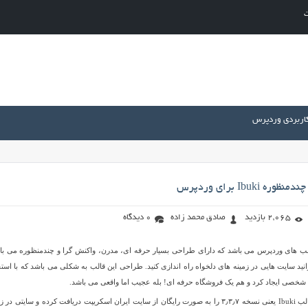
ت
کاربردی وردپرس
Ibuki برای وردپرس
2,065 بازدید
صادق محمد زاده
0 دیدگاه
 از قالب های وردپرس می باشد که دارای طراحی بسیار حرفه ای، مدرن، واکنش گرا و چندمنظوره می با
ب Ibuki می توانید سایت هایی در زمینه های دلخواه راه اندازی کنید. طراحی این قالب به شکلی می باشد که با است
 شخصی ایجاد کرد و هم یک فروشگاه حرفه ای! بله عجیب اما واقعی می باشد.
هم اکنون آخرین نسخه قالب Ibuki یعنی نسخه ۳٫۳٫۷ را به صورت رایگان از سایت ایران اسکریپت دریافت کرده و سایتی در