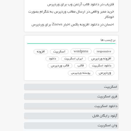
فلزیاب
در
دانلود قالب آرتمن وب برای وردپرس
خرید ممبر واقعی
در
ارسال مطالب وردپرس به تلگرام بصورت
خودکار
احسان
در
دانلود افزونه باکس اخبار Znews برای وردپرس
برچسب ها
responsive
wordpress
اسکریپت
افزونه
افزونه وردپرس
ایران اسکریپت
دانلود
دانلود اسکریپت
قالب
قالب وردپرس
وردپرس
پوسته وردپرس
اسکریپت
فری اسکریپت
دانلود اسکریپت
آپلود رایگان فایل
وان اسکریپت