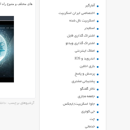
های مختلف و متنوع راه اند
آمارگیر
اختصاصی ایران اسکریپت
اسکریپت نال شده
اسلایدر
اشتراك گذاري فايل
اشتراک گذاری ویدئو
املاک اینترنتی
اندروید و IOS
بازي انلاين
پرسش و پاسخ
پشتیبانی مشتری
تالار گفتگو
جامعه مجازی
آرشیوهای برچسب : دانلود پ
جاوا اسکریپت/ایجکس
جی کوئری
چت
خدماتی