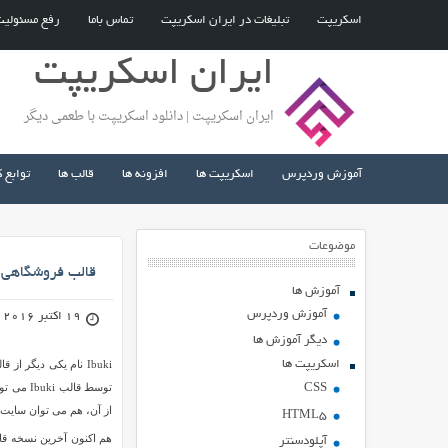
اسکریپت
تبلیغات در ایران اسکریپت
تماس باما
رفع مسئولی
ایران اسکریپت
ایران اسکریپت | دانلود اسکریپت با طعمی دیگر
آموزش وردپرس
اسکریپت ها
افزونه ها
قالب ها
توابع 
موضوعات
قالب فروشگاهی چندمنظوره 
آموزش ها
آموزش وردپرس
19 اکتبر 2016
دیگر آموزش ها
اسکریپت ها
Ibuki نام یکی دیگر
توسط قال
CSS
از آن، هم می توان سایت
HTML5
آپلودسنتر