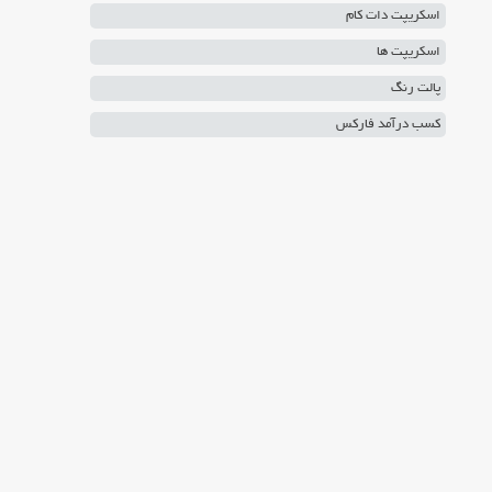
اسکریپت دات کام
اسکریپت ها
پالت رنگ
کسب درآمد فارکس