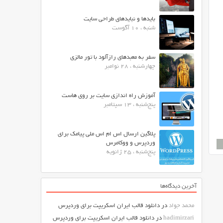
بایدها و نبایدهای طراحی سایت
شنبه ، 10 آگوست
سفر به معبدهای رازآلود با تور مالزی
چهارشنبه ، 28 نوامبر
آموزش راه اندازی سایت بر روی هاست
پنج‌شنبه ، 13 سپتامبر
پلاگین ارسال اس ام اس ملی پیامک برای
وردپرس و ووکامرس
پنج‌شنبه ، 25 ژانویه
آخرین دیدگاه‌ها
محمد جواد
در
دانلود قالب ایران اسکریپت برای وردپرس
hadimirzari
در
دانلود قالب ایران اسکریپت برای وردپرس