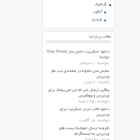
گرافیک
آیکون
لایه باز
مطالب پربازدید
دانلود اسکریپت انجمن ساز Easy Forum
Script
پنج‌شنبه ، 1 سپتامبر
نمایش متن دلخواه در صفحه ی ثبت نام
وردپرس
یکشنبه ، 4 ژوئن
پلاگین ارسال اس ام اس ملی پیامک برای
وردپرس و ووکامرس
پنج‌شنبه ، 25 ژانویه
دانلود قالب ایران اسکریپت برای
وردپرس
دوشنبه ، 15 آگوست
افزونه ارسال اتوماتیک پست های
وردپرس به اینستاگرام
شنبه ، 30 جولای