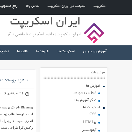
اسکریپت
تبلیغات در ایران اسکریپت
تماس باما
رفع مسئولی
ایران اسکریپت
ایران اسکریپت | دانلود اسکریپت با طعمی دیگر
آموزش وردپرس
اسکریپت ها
افزونه ها
قالب ها
توابع 
موضوعات
دانلود پوسته مجله ای Bluemag 
آموزش ها
آموزش وردپرس
26 سپتامبر 2016
دیگر آموزش ها
اسکریپت ها
Bluemag نام یک
CSS
HTML5
واکنش گرا طراحی شده 
آپلودسنتر