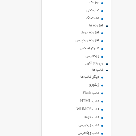
موزیک
نیازمندی
هاستينگ
افزونه ها
افزونه جوملا
افزونه وردپرس
شیرترانیکس
ووکامرس
رپورتاژ آگهی
قالب ها
دیگر قالب ها
زنفورو
قالب Flash
قالب HTML
قالب WHMCS
قالب جوملا
قالب وردپرس
قالب ووکامرس