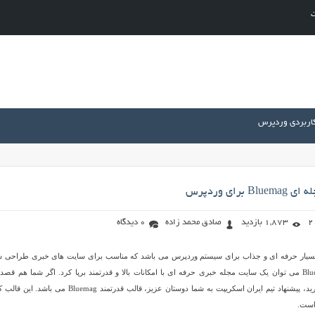
ت
کاربردی وردپرس
برای وردپرس
1,873 بازدید
صادق محمد زاده
0 دیدگاه
 پوسته بسیار حرفه ای و جذاب برای سیستم وردپرس می باشد که مناسب برای سایت های خبری طراحی 
است. توسط قالب Bluemag می توان یک سایت مجله خبری حرفه ای با امکانات بالا و قدرتمند برپا کرد. اگر شما هم قصد
اندازی سایت خبری را دارید، پیشنهاد تیم ایران اسکریپت به شما دوستان عزیز، قالب قدرتمند Bluemag می با
است.