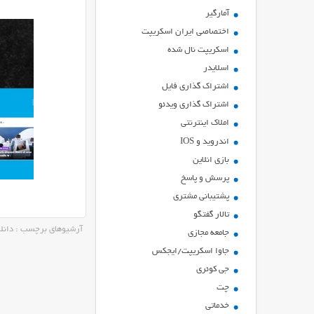
آمارگیر
اختصاصی ایران اسکریپت
اسکریپت نال شده
اسلایدر
اشتراك گذاري فايل
اشتراک گذاری ویدئو
املاک اینترنتی
اندروید و IOS
بازي انلاين
پرسش و پاسخ
پشتیبانی مشتری
تالار گفتگو
آرشیوهای برچسب : دانلود پو
جامعه مجازی
جاوا اسکریپت/ایجکس
جی کوئری
چت
خدماتی