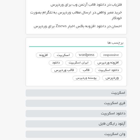
فلزیاب
در
دانلود قالب آرتمن وب برای وردپرس
خرید ممبر واقعی
در
ارسال مطالب وردپرس به تلگرام بصورت
خودکار
احسان
در
دانلود افزونه باکس اخبار Znews برای وردپرس
برچسب ها
responsive
wordpress
اسکریپت
افزونه
افزونه وردپرس
ایران اسکریپت
دانلود
دانلود اسکریپت
قالب
قالب وردپرس
وردپرس
پوسته وردپرس
اسکریپت
فری اسکریپت
دانلود اسکریپت
آپلود رایگان فایل
وان اسکریپت