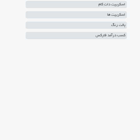
اسکریپت دات کام
اسکریپت ها
پالت رنگ
کسب درآمد فارکس