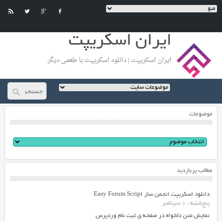
ایران اسکریپت
ایران اسکریپت | دانلود اسکریپت با طعمی دیگر
موضوعات
مطالب پربازدید
دانلود اسکریپت انجمن ساز Easy Forum Script
پنج‌شنبه ، 1 سپتامبر
نمایش متن دلخواه در صفحه ی ثبت نام وردپرس