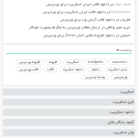
محمد جواد
در
دانلود قالب ایران اسکریپت برای وردپرس
hadimirzari
در
دانلود قالب ایران اسکریپت برای وردپرس
فلزیاب
در
دانلود قالب آرتمن وب برای وردپرس
خرید ممبر واقعی
در
ارسال مطالب وردپرس به تلگرام بصورت خودکار
احسان
در
دانلود افزونه باکس اخبار Znews برای وردپرس
برچسب ها
responsive
wordpress
اسکریپت
افزونه
افزونه وردپرس
دانلود اسکریپت
قالب
قالب وردپرس
ایران اسکریپت
دانلود
وردپرس
پوسته وردپرس
اسکریپت
فری اسکریپت
دانلود اسکریپت
آپلود رایگان فایل
وان اسکریپت