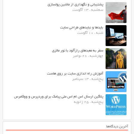
پشتیبانی و نگهداری از ماشین پولسازی
سه‌شنبه ، 13 آگوست
بایدها و نبایدهای طراحی سایت
شنبه ، 10 آگوست
سفر به معبدهای رازآلود با تور مالزی
چهارشنبه ، 28 نوامبر
آموزش راه اندازی سایت بر روی هاست
پنج‌شنبه ، 13 سپتامبر
پلاگین ارسال اس ام اس ملی پیامک برای وردپرس و ووکامرس
پنج‌شنبه ، 25 ژانویه
آخرین دیدگاه‌ها