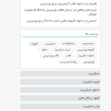
فلزیاب
در
دانلود قالب آرتمن وب برای وردپرس
خرید ممبر واقعی
در
ارسال مطالب وردپرس به تلگرام بصورت
خودکار
احسان
در
دانلود افزونه باکس اخبار Znews برای وردپرس
برچسب ها
responsive
wordpress
اسکریپت
افزونه
افزونه وردپرس
ایران اسکریپت
دانلود
دانلود اسکریپت
قالب
قالب وردپرس
وردپرس
پوسته وردپرس
اسکریپت
فری اسکریپت
دانلود اسکریپت
آپلود رایگان فایل
وان اسکریپت