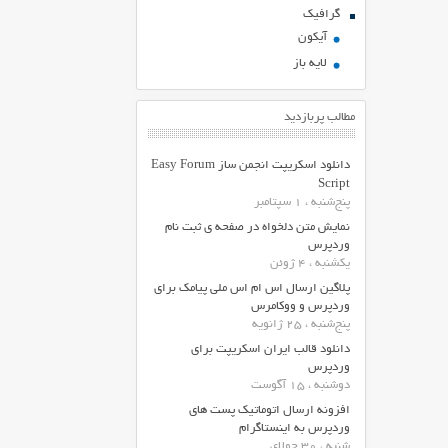
گرافیک
آیکون
لایه باز
مطالب پربازدید
دانلود اسکریپت انجمن ساز Easy Forum
Script
پنج‌شنبه ، 1 سپتامبر
نمایش متن دلخواه در صفحه ی ثبت نام
وردپرس
یکشنبه ، 4 ژوئن
پلاگین ارسال اس ام اس ملی پیامک برای
وردپرس و ووکامرس
پنج‌شنبه ، 25 ژانویه
دانلود قالب ایران اسکریپت برای
وردپرس
دوشنبه ، 15 آگوست
افزونه ارسال اتوماتیک پست های
وردپرس به اینستاگرام
شنبه ، 30 جولای