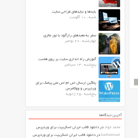
بایدها و نبایدهای طراحی سایت
شنبه ، 10 آگوست
سفر به معبدهای رازآلود با تور مالزی
چهارشنبه ، 28 نوامبر
آموزش راه اندازی سایت بر روی هاست
پنج‌شنبه ، 13 سپتامبر
پلاگین ارسال اس ام اس ملی پیامک برای
وردپرس و ووکامرس
پنج‌شنبه ، 25 ژانویه
آخرین دیدگاه‌ها
محمد جواد
در
دانلود قالب ایران اسکریپت برای وردپرس
hadimirzari
در
دانلود قالب ایران اسکریپت برای وردپرس