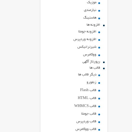
موزیک
نیازمندی
هاستينگ
افزونه ها
افزونه جوملا
افزونه وردپرس
شیرترانیکس
ووکامرس
رپورتاژ آگهی
قالب ها
دیگر قالب ها
زنفورو
قالب Flash
قالب HTML
قالب WHMCS
قالب جوملا
قالب وردپرس
قالب ووکامرس