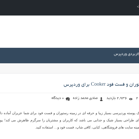
ت
کاربردی وردپرس
ست فود Cooker برای وردپرس
2,936 بازدید
صادق محمد زاده
0 دیدگاه
 پوسته وردپرسی بسیار زیبا و حرفه ای در زمینه رستوران و فست فود برای شما عزیزان آماده دان
ارای طراحی بسیار شیک و جذابی می باشد که کاربران و مشتریان را سرگرم ظاهرش می کند! پو