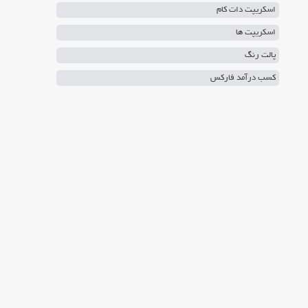
اسکریپت دات کام
اسکریپت ها
پالت رنگ
کسب درآمد فارکس