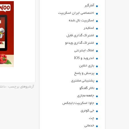
آمارگیر
اختصاصی ایران اسکریپت
اسکریپت نال شده
اسلایدر
اشتراك گذاري فايل
اشتراک گذاری ویدئو
املاک اینترنتی
اندروید و IOS
بازي انلاين
پرسش و پاسخ
پشتیبانی مشتری
آرشیوهای برچسب : دانل
تالار گفتگو
جامعه مجازی
جاوا اسکریپت/ایجکس
جی کوئری
چت
خدماتی