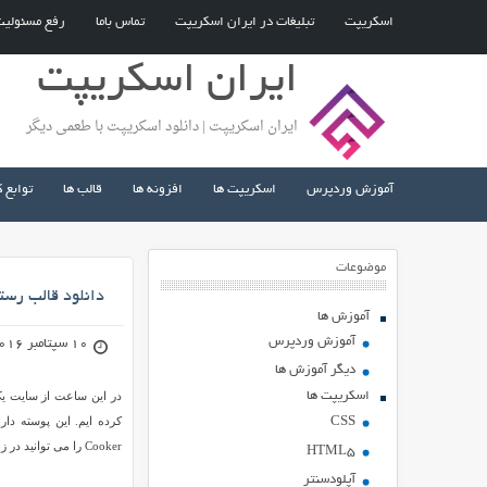
اسکریپت
تبلیغات در ایران اسکریپت
تماس باما
رفع مسئولی
ایران اسکریپت
ایران اسکریپت | دانلود اسکریپت با طعمی دیگر
آموزش وردپرس
اسکریپت ها
افزونه ها
قالب ها
توابع 
موضوعات
دانلود قالب رستوران و ف
آموزش ها
آموزش وردپرس
10 سپتامبر 2016
دیگر آموزش ها
اسکریپت ها
در این ساعت از سایت یک
کرده ایم. این پوسته د
CSS
Cooker را می توانید در زمینه سایت های فروشگاهی، کبابی، کافی شاپ، فست فود و… استفاده کنید.
HTML5
آپلودسنتر