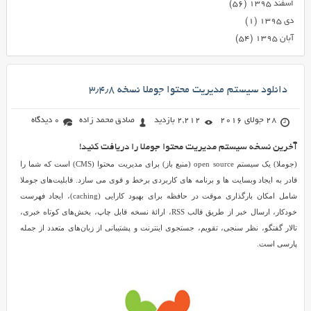
اسفند ۱۳۹۵
(۵۶)
دی ۱۳۹۵
(۱)
آبان ۱۳۹۵
(۵۴)
دانلود سیستم مدیریت محتوا جوملا نسخه ۳٫۴٫۸
28 جولای 2016
2,212 بازدید
صادق محمد زاده
0 دیدگاه
آخرین نسخه سیستم مدیریت محتوا جوملا را دریافت کنید!
(جوملا) یک سیستم open source (منبع باز) برای مدیریت محتوا (CMS) است که شما را
قادر به ایجاد وبسایت ها و برنامه های کاربردی برخط و قوی می سازد. قابلیت‌های جوملا
شامل امکان بارگذاری موقت در حافظه برای بهبود کارایی (caching)، ایجاد فهرست
خودکار، ارسال خبر از طریق قالب RSS، ارائهٔ نسخه قابل چاپ، بخش‌های کوتاه خبری،
تالار گفتگو، نظر سنجی، تقویم، جستجوی اینترنت و پشتیبانی از زبان‌های متعدد از جمله
پارسی است.