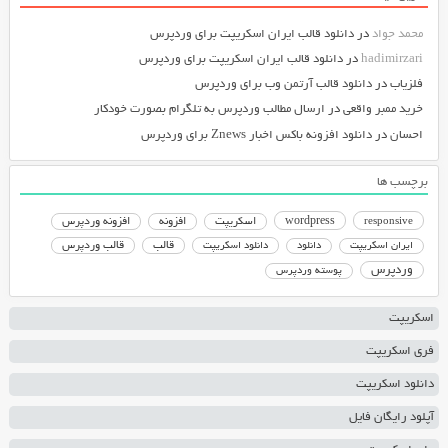
محمد جواد
در
دانلود قالب ایران اسکریپت برای وردپرس
hadimirzari
در
دانلود قالب ایران اسکریپت برای وردپرس
فلزیاب
در
دانلود قالب آرتمن وب برای وردپرس
خرید ممبر واقعی
در
ارسال مطالب وردپرس به تلگرام بصورت خودکار
احسان
در
دانلود افزونه باکس اخبار Znews برای وردپرس
برچسب ها
responsive
wordpress
اسکریپت
افزونه
افزونه وردپرس
دانلود اسکریپت
قالب
قالب وردپرس
ایران اسکریپت
دانلود
وردپرس
پوسته وردپرس
اسکریپت
فری اسکریپت
دانلود اسکریپت
آپلود رایگان فایل