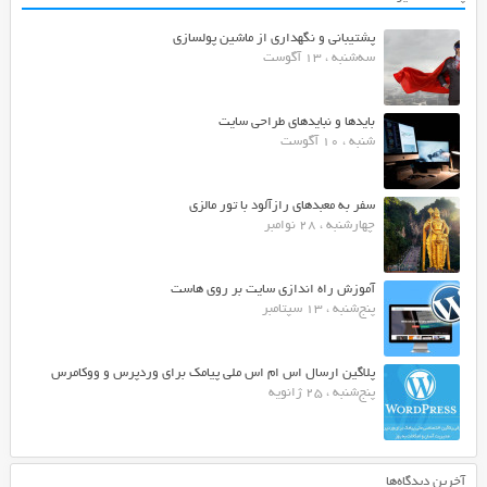
پشتیبانی و نگهداری از ماشین پولسازی
سه‌شنبه ، 13 آگوست
بایدها و نبایدهای طراحی سایت
شنبه ، 10 آگوست
سفر به معبدهای رازآلود با تور مالزی
چهارشنبه ، 28 نوامبر
آموزش راه اندازی سایت بر روی هاست
پنج‌شنبه ، 13 سپتامبر
پلاگین ارسال اس ام اس ملی پیامک برای وردپرس و ووکامرس
پنج‌شنبه ، 25 ژانویه
آخرین دیدگاه‌ها