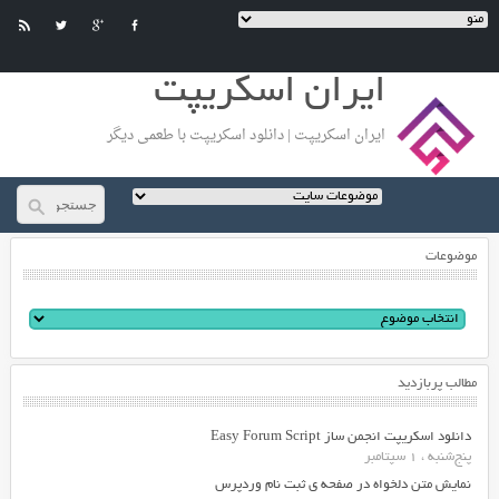
ایران اسکریپت
ایران اسکریپت | دانلود اسکریپت با طعمی دیگر
موضوعات
مطالب پربازدید
دانلود اسکریپت انجمن ساز Easy Forum Script
پنج‌شنبه ، 1 سپتامبر
نمایش متن دلخواه در صفحه ی ثبت نام وردپرس