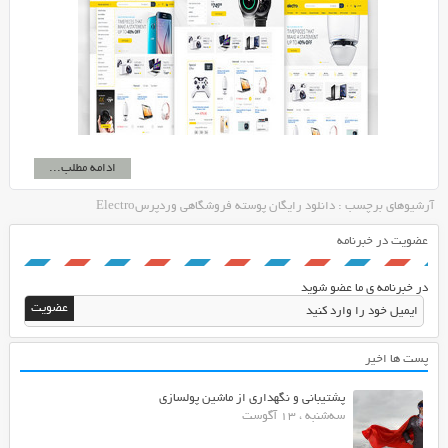
ادامه مطلب...
آرشیوهای برچسب : دانلود رایگان پوسته فروشگاهی وردپرسElectro
عضویت در خبرنامه
در خبرنامه ی ما عضو شوید
پست ها اخیر
پشتیبانی و نگهداری از ماشین پولسازی
سه‌شنبه ، 13 آگوست