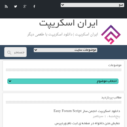
ایران اسکریپت
ایران اسکریپت | دانلود اسکریپت با طعمی دیگر
موضوعات
مطالب پربازدید
دانلود اسکریپت انجمن ساز Easy Forum Script
پنج‌شنبه ، 1 سپتامبر
نمایش متن دلخواه در صفحه ی ثبت نام وردپرس