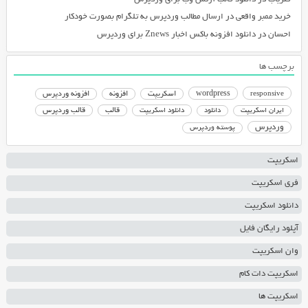
خرید ممبر واقعی
در
ارسال مطالب وردپرس به تلگرام بصورت خودکار
احسان
در
دانلود افزونه باکس اخبار Znews برای وردپرس
برچسب ها
responsive
wordpress
اسکریپت
افزونه
افزونه وردپرس
دانلود اسکریپت
قالب
قالب وردپرس
ایران اسکریپت
دانلود
وردپرس
پوسته وردپرس
اسکریپت
فری اسکریپت
دانلود اسکریپت
آپلود رایگان فایل
وان اسکریپت
اسکریپت دات کام
اسکریپت ها