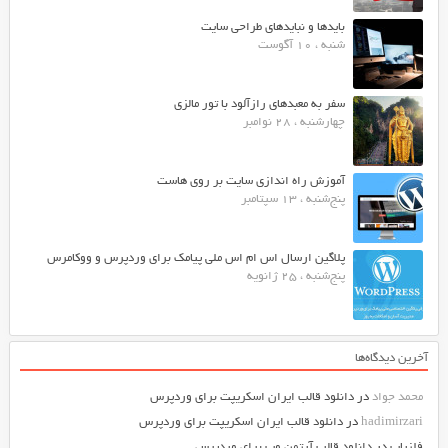
بایدها و نبایدهای طراحی سایت
شنبه ، 10 آگوست
سفر به معبدهای رازآلود با تور مالزی
چهارشنبه ، 28 نوامبر
آموزش راه اندازی سایت بر روی هاست
پنج‌شنبه ، 13 سپتامبر
پلاگین ارسال اس ام اس ملی پیامک برای وردپرس و ووکامرس
پنج‌شنبه ، 25 ژانویه
آخرین دیدگاه‌ها
محمد جواد
در
دانلود قالب ایران اسکریپت برای وردپرس
hadimirzari
در
دانلود قالب ایران اسکریپت برای وردپرس
فلزیاب
در
دانلود قالب آرتمن وب برای وردپرس