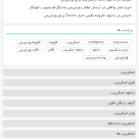
خرید ممبر واقعی
در
ارسال مطالب وردپرس به تلگرام بصورت خودکار
احسان
در
دانلود افزونه باکس اخبار Znews برای وردپرس
برچسب ها
responsive
wordpress
اسکریپت
افزونه
افزونه وردپرس
دانلود اسکریپت
قالب
قالب وردپرس
ایران اسکریپت
دانلود
وردپرس
پوسته وردپرس
اسکریپت
فری اسکریپت
دانلود اسکریپت
آپلود رایگان فایل
وان اسکریپت
اسکریپت دات کام
اسکریپت ها