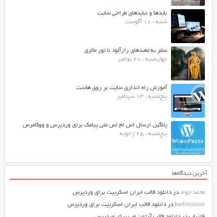
بایدها و نبایدهای طراحی سایت
شنبه ، 10 آگوست
سفر به معبدهای رازآلود با تور مالزی
چهارشنبه ، 28 نوامبر
آموزش راه اندازی سایت بر روی هاست
پنج‌شنبه ، 13 سپتامبر
پلاگین ارسال اس ام اس ملی پیامک برای وردپرس و ووکامرس
پنج‌شنبه ، 25 ژانویه
آخرین دیدگاه‌ها
محمد جواد
در
دانلود قالب ایران اسکریپت برای وردپرس
hadimirzari
در
دانلود قالب ایران اسکریپت برای وردپرس
فلزیاب
در
دانلود قالب آرتمن وب برای وردپرس