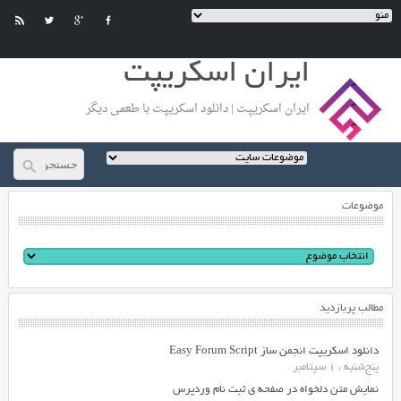
ایران اسکریپت
ایران اسکریپت | دانلود اسکریپت با طعمی دیگر
موضوعات
مطالب پربازدید
دانلود اسکریپت انجمن ساز Easy Forum Script
پنج‌شنبه ، 1 سپتامبر
نمایش متن دلخواه در صفحه ی ثبت نام وردپرس