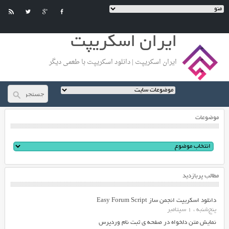
ایران اسکریپت
ایران اسکریپت | دانلود اسکریپت با طعمی دیگر
موضوعات
مطالب پربازدید
دانلود اسکریپت انجمن ساز Easy Forum Script
پنج‌شنبه ، 1 سپتامبر
نمایش متن دلخواه در صفحه ی ثبت نام وردپرس