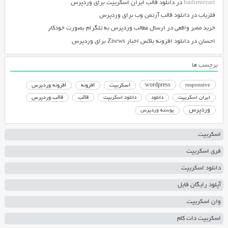
hadimirzari
در
دانلود قالب ایران اسکریپت برای وردپرس
فلزیاب
در
دانلود قالب آرتمن وب برای وردپرس
خرید ممبر واقعی
در
ارسال مطالب وردپرس به تلگرام بصورت خودکار
احسان
در
دانلود افزونه باکس اخبار Znews برای وردپرس
برچسب ها
responsive
wordpress
اسکریپت
افزونه
افزونه وردپرس
دانلود اسکریپت
قالب
قالب وردپرس
ایران اسکریپت
دانلود
وردپرس
پوسته وردپرس
اسکریپت
فری اسکریپت
دانلود اسکریپت
آپلود رایگان فایل
وان اسکریپت
اسکریپت دات کام