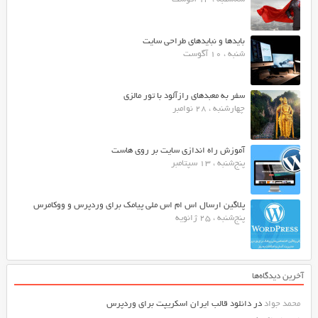
بایدها و نبایدهای طراحی سایت
شنبه ، 10 آگوست
سفر به معبدهای رازآلود با تور مالزی
چهارشنبه ، 28 نوامبر
آموزش راه اندازی سایت بر روی هاست
پنج‌شنبه ، 13 سپتامبر
پلاگین ارسال اس ام اس ملی پیامک برای وردپرس و ووکامرس
پنج‌شنبه ، 25 ژانویه
آخرین دیدگاه‌ها
محمد جواد
در
دانلود قالب ایران اسکریپت برای وردپرس