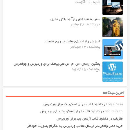
شنبه ، 10 آگوست
سفر به معبدهای رازآلود با تور مالزی
چهارشنبه ، 28 نوامبر
آموزش راه اندازی سایت بر روی هاست
پنج‌شنبه ، 13 سپتامبر
پلاگین ارسال اس ام اس ملی پیامک برای وردپرس و ووکامرس
پنج‌شنبه ، 25 ژانویه
آخرین دیدگاه‌ها
محمد جواد
در
دانلود قالب ایران اسکریپت برای وردپرس
hadimirzari
در
دانلود قالب ایران اسکریپت برای وردپرس
فلزیاب
در
دانلود قالب آرتمن وب برای وردپرس
خرید ممبر واقعی
در
ارسال مطالب وردپرس به تلگرام بصورت خودکار