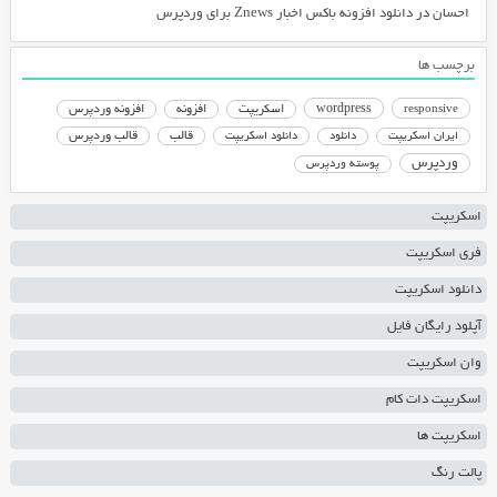
احسان
در
دانلود افزونه باکس اخبار Znews برای وردپرس
برچسب ها
responsive
wordpress
اسکریپت
افزونه
افزونه وردپرس
دانلود اسکریپت
قالب
قالب وردپرس
ایران اسکریپت
دانلود
وردپرس
پوسته وردپرس
اسکریپت
فری اسکریپت
دانلود اسکریپت
آپلود رایگان فایل
وان اسکریپت
اسکریپت دات کام
اسکریپت ها
پالت رنگ