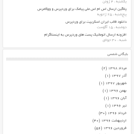
یکشنبه ، 4 ژوئن
پلاگین ارسال اس ام اس ملی پیامک برای وردپرس و ووکامرس
پنج‌شنبه ، 25 ژانویه
دانلود قالب ایران اسکریپت برای وردپرس
دوشنبه ، 15 آگوست
افزونه ارسال اتوماتیک پست های وردپرس به اینستاگرام
شنبه ، 30 جولای
بایگانی شمسی
مرداد ۱۳۹۸
(۲)
آذر ۱۳۹۷
(۱)
شهریور ۱۳۹۷
(۱)
بهمن ۱۳۹۶
(۱)
آبان ۱۳۹۶
(۱)
تیر ۱۳۹۶
(۱)
خرداد ۱۳۹۶
(۳۰)
اردیبهشت ۱۳۹۶
(۴۰)
فروردین ۱۳۹۶
(۵۶)