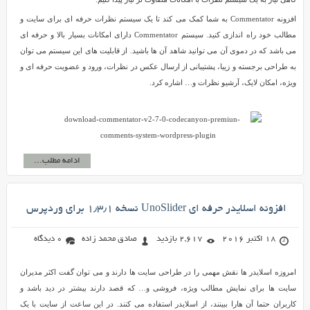
افزونه Commentator به شما کمک می کند تا یک سیستم نظرات حرفه ای برای سایت و
مطالب خود راه اندازی کنید. سیستم Commentator دارای امکانات بسیار بالا و حرفه ای
می باشد که در دموی آن می توانید شاهد آن ها باشید. از قابلیت های این سیستم می توان
به طراحی برجسته و زیبا، پشتیبانی از ارسال عکس در نظرات، ورود و عضویت حرفه ای و
ویژه، امکان لایک، آرشیو نظرات و… اشاره کرد.
ادامه مطلب...
افزونه اسلایدر حرفه ای UnoSlider نسخه ۱٫۳٫۱ برای وردپرس
18 اکتبر 2016
2,617 بازدید
صادق محمد زاده
0 دیدگاه
امروزه اسلایدر ها نقش مهمی را در طراحی سایت ها دارند و می توان گفت اکثر مدیران
سایت ها برای نمایش مطالب ویژه، فروشی و… که قصد دارند بیشتر در دید باشد و
کاربران حتما آن هارا ببینند، از اسلایدر استفاده می کنند. در این ساعت از سایت با یک