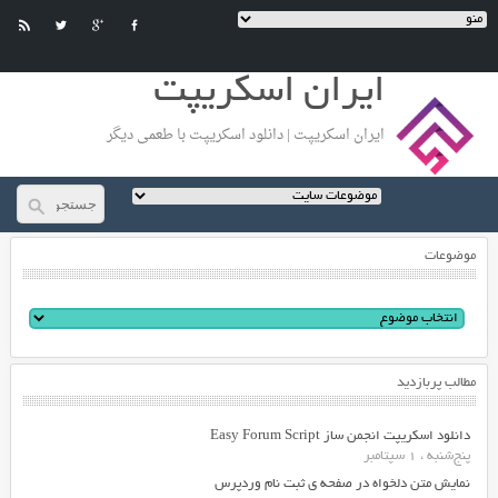
ایران اسکریپت
ایران اسکریپت | دانلود اسکریپت با طعمی دیگر
موضوعات
مطالب پربازدید
دانلود اسکریپت انجمن ساز Easy Forum Script
پنج‌شنبه ، 1 سپتامبر
نمایش متن دلخواه در صفحه ی ثبت نام وردپرس