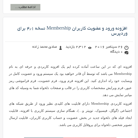
ادامه مطلب...
افزونه ورود و عضویت کاربران Membership نسخه ۴٫۱ برای
وردپرس
26 سپتامبر 2016
2,312 بازدید
صادق محمد زاده
0 دیدگاه
افزونه ای که در این ساعت آماده کرده ایم یک افزونه کاربردی و حرفه ای به نام
Membership می باشد که توسط آن قادر خواهید بود یک سیستم ورود و عضویت کامل در
وبسایت خود راه اندازی کنید. این افزونه فرم ورود، فرم عضویت، فرم فراموشی رمز
عبور، فرم ویرایش مشخصات کاربری را در قالب و صفحات دلخواه شما به وسیله کد های
میانبر نمایش می دهد.
افزونه کاربردی Membership دارای قابلیت های کلیدی نظیر ورود از طریق شبکه های
اجتماعی (گوگل، فیسبوک، توییتر و…)، همگام سازی سیستم کاربری با افزونه، قابلیت
ایجاد فیلد های دلخواه جدید در بخش عضویت و حساب کاربری کاربران، قابلیت ارسال
تصویر شخصی دلخواه برای پروفایل کاربری می باشد.