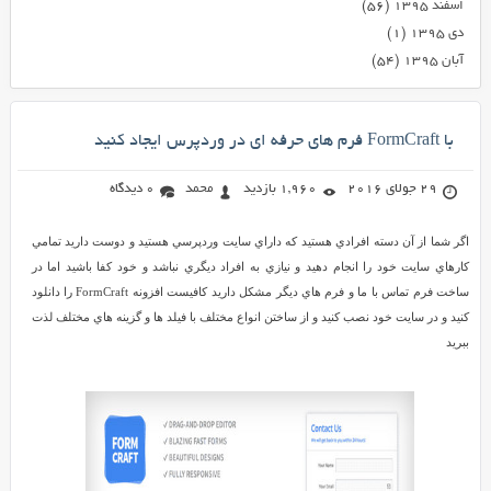
اسفند ۱۳۹۵
(۵۶)
دی ۱۳۹۵
(۱)
آبان ۱۳۹۵
(۵۴)
با FormCraft فرم های حرفه ای در وردپرس ایجاد کنید
29 جولای 2016
1,960 بازدید
محمد
0 دیدگاه
اگر شما از آن دسته افرادي هستيد که داراي سايت وردپرسي هستيد و دوست داريد تمامي
کارهاي سايت خود را انجام دهيد و نيازي به افراد ديگري نباشد و خود کفا باشيد اما در
ساخت فرم تماس با ما و فرم هاي ديگر مشکل داريد کافيست افزونه FormCraft را دانلود
کنيد و در سايت خود نصب کنيد و از ساختن انواع مختلف با فيلد ها و گزينه هاي مختلف لذت
ببريد