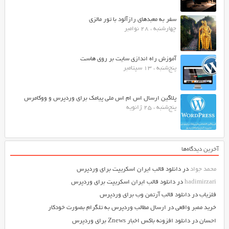
سفر به معبدهای رازآلود با تور مالزی
چهارشنبه ، 28 نوامبر
آموزش راه اندازی سایت بر روی هاست
پنج‌شنبه ، 13 سپتامبر
پلاگین ارسال اس ام اس ملی پیامک برای وردپرس و ووکامرس
پنج‌شنبه ، 25 ژانویه
آخرین دیدگاه‌ها
محمد جواد
در
دانلود قالب ایران اسکریپت برای وردپرس
hadimirzari
در
دانلود قالب ایران اسکریپت برای وردپرس
فلزیاب
در
دانلود قالب آرتمن وب برای وردپرس
خرید ممبر واقعی
در
ارسال مطالب وردپرس به تلگرام بصورت خودکار
احسان
در
دانلود افزونه باکس اخبار Znews برای وردپرس