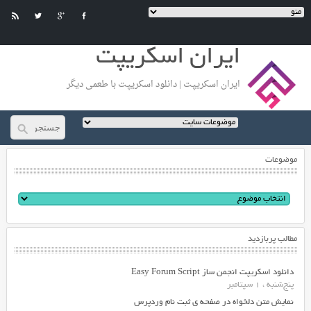
ایران اسکریپت
ایران اسکریپت | دانلود اسکریپت با طعمی دیگر
موضوعات
مطالب پربازدید
دانلود اسکریپت انجمن ساز Easy Forum Script
پنج‌شنبه ، 1 سپتامبر
نمایش متن دلخواه در صفحه ی ثبت نام وردپرس