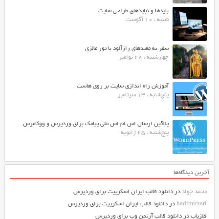
بایدها و نبایدهای طراحی سایت
شنبه ، 10 آگوست
سفر به معبدهای رازآلود با تور مالزی
چهارشنبه ، 28 نوامبر
آموزش راه اندازی سایت بر روی هاست
پنج‌شنبه ، 13 سپتامبر
پلاگین ارسال اس ام اس ملی پیامک برای وردپرس و ووکامرس
پنج‌شنبه ، 25 ژانویه
آخرین دیدگاه‌ها
محمد جواد
در
دانلود قالب ایران اسکریپت برای وردپرس
hadimirzari
در
دانلود قالب ایران اسکریپت برای وردپرس
فلزیاب
در
دانلود قالب آرتمن وب برای وردپرس