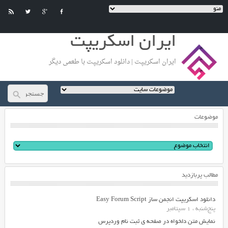
ایران اسکریپت
ایران اسکریپت | دانلود اسکریپت با طعمی دیگر
موضوعات
مطالب پربازدید
دانلود اسکریپت انجمن ساز Easy Forum Script
پنج‌شنبه ، 1 سپتامبر
نمایش متن دلخواه در صفحه ی ثبت نام وردپرس