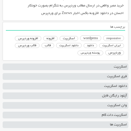
خرید ممبر واقعی
در
ارسال مطالب وردپرس به تلگرام بصورت خودکار
احسان
در
دانلود افزونه باکس اخبار Znews برای وردپرس
برچسب ها
responsive
wordpress
اسکریپت
افزونه
افزونه وردپرس
دانلود اسکریپت
قالب
قالب وردپرس
ایران اسکریپت
دانلود
وردپرس
پوسته وردپرس
اسکریپت
فری اسکریپت
دانلود اسکریپت
آپلود رایگان فایل
وان اسکریپت
اسکریپت دات کام
اسکریپت ها