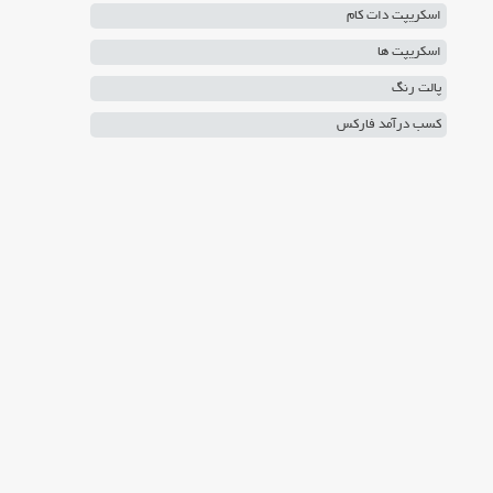
اسکریپت دات کام
اسکریپت ها
پالت رنگ
کسب درآمد فارکس