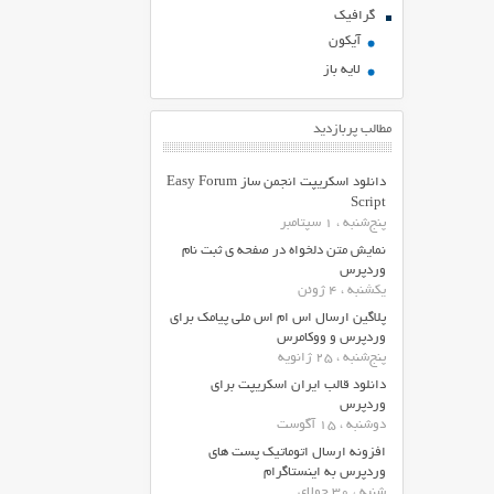
گرافیک
آیکون
لایه باز
مطالب پربازدید
دانلود اسکریپت انجمن ساز Easy Forum
Script
پنج‌شنبه ، 1 سپتامبر
نمایش متن دلخواه در صفحه ی ثبت نام
وردپرس
یکشنبه ، 4 ژوئن
پلاگین ارسال اس ام اس ملی پیامک برای
وردپرس و ووکامرس
پنج‌شنبه ، 25 ژانویه
دانلود قالب ایران اسکریپت برای
وردپرس
دوشنبه ، 15 آگوست
افزونه ارسال اتوماتیک پست های
وردپرس به اینستاگرام
شنبه ، 30 جولای