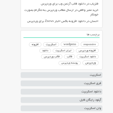
فلزیاب
در
دانلود قالب آرتمن وب برای وردپرس
خرید ممبر واقعی
در
ارسال مطالب وردپرس به تلگرام بصورت
خودکار
احسان
در
دانلود افزونه باکس اخبار Znews برای وردپرس
برچسب ها
responsive
wordpress
اسکریپت
افزونه
افزونه وردپرس
ایران اسکریپت
دانلود
دانلود اسکریپت
قالب
قالب وردپرس
وردپرس
پوسته وردپرس
اسکریپت
فری اسکریپت
دانلود اسکریپت
آپلود رایگان فایل
وان اسکریپت