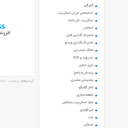
آمارگیر
اختصاصی ایران اسکریپت
اسکریپت نال شده
اسلایدر
اشتراك گذاري فايل
اشتراک گذاری ویدئو
املاک اینترنتی
اندروید و IOS
بازي انلاين
پرسش و پاسخ
پشتیبانی مشتری
آرشیوهای برچسب : دانلود اف
تالار گفتگو
جامعه مجازی
جاوا اسکریپت/ایجکس
جی کوئری
چت
خدماتی