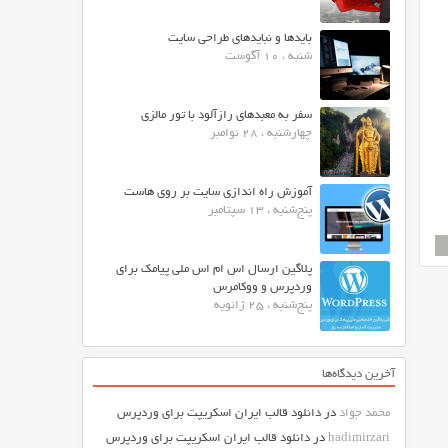
بایدها و نبایدهای طراحی سایت
شنبه ، 10 آگوست
سفر به معبدهای رازآلود با تور مالزی
چهارشنبه ، 28 نوامبر
آموزش راه اندازی سایت بر روی هاست
پنج‌شنبه ، 13 سپتامبر
پلاگین ارسال اس ام اس ملی پیامک برای
وردپرس و ووکامرس
پنج‌شنبه ، 25 ژانویه
آخرین دیدگاه‌ها
محمد جواد
در
دانلود قالب ایران اسکریپت برای وردپرس
hadimirzari
در
دانلود قالب ایران اسکریپت برای وردپرس