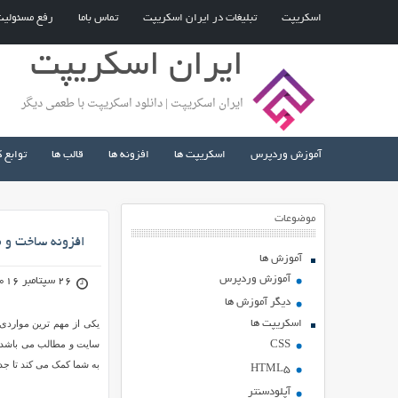
اسکریپت
تبلیغات در ایران اسکریپت
تماس باما
رفع مسئولی
ایران اسکریپت
ایران اسکریپت | دانلود اسکریپت با طعمی دیگر
آموزش وردپرس
اسکریپت ها
افزونه ها
قالب ها
توابع 
موضوعات
افزونه ساخت و مدیریت جدول 
آموزش ها
آموزش وردپرس
26 سپتامبر 2016
دیگر آموزش ها
اسکریپت ها
یکی از مهم ترین مواردی 
CSS
به شما کمک می کند تا جدا
HTML5
آپلودسنتر