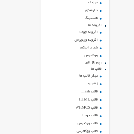
موزیک
نیازمندی
هاستينگ
افزونه ها
افزونه جوملا
افزونه وردپرس
شیرترانیکس
ووکامرس
رپورتاژ آگهی
قالب ها
دیگر قالب ها
زنفورو
قالب Flash
قالب HTML
قالب WHMCS
قالب جوملا
قالب وردپرس
قالب ووکامرس