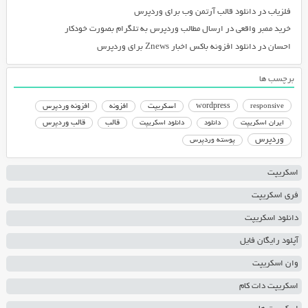
فلزیاب
در
دانلود قالب آرتمن وب برای وردپرس
خرید ممبر واقعی
در
ارسال مطالب وردپرس به تلگرام بصورت خودکار
احسان
در
دانلود افزونه باکس اخبار Znews برای وردپرس
برچسب ها
responsive
wordpress
اسکریپت
افزونه
افزونه وردپرس
دانلود اسکریپت
قالب
قالب وردپرس
ایران اسکریپت
دانلود
وردپرس
پوسته وردپرس
اسکریپت
فری اسکریپت
دانلود اسکریپت
آپلود رایگان فایل
وان اسکریپت
اسکریپت دات کام