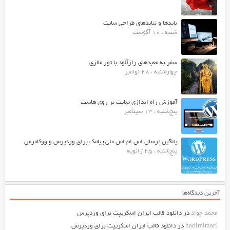
بایدها و نبایدهای طراحی سایت
شنبه ، 10 آگوست
سفر به معبدهای رازآلود با تور مالزی
چهارشنبه ، 28 نوامبر
آموزش راه اندازی سایت بر روی هاست
پنج‌شنبه ، 13 سپتامبر
پلاگین ارسال اس ام اس ملی پیامک برای وردپرس و ووکامرس
پنج‌شنبه ، 25 ژانویه
آخرین دیدگاه‌ها
محمد جواد
در
دانلود قالب ایران اسکریپت برای وردپرس
hadimirzari
در
دانلود قالب ایران اسکریپت برای وردپرس