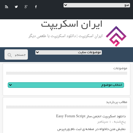
ایران اسکریپت
ایران اسکریپت | دانلود اسکریپت با طعمی دیگر
موضوعات
مطالب پربازدید
دانلود اسکریپت انجمن ساز Easy Forum Script
پنج‌شنبه ، 1 سپتامبر
نمایش متن دلخواه در صفحه ی ثبت نام وردپرس