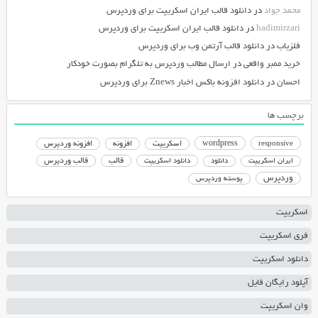
محمد جواد
در
دانلود قالب ایران اسکریپت برای وردپرس
hadimirzari
در
دانلود قالب ایران اسکریپت برای وردپرس
فلزیاب
در
دانلود قالب آرتمن وب برای وردپرس
خرید ممبر واقعی
در
ارسال مطالب وردپرس به تلگرام بصورت خودکار
احسان
در
دانلود افزونه باکس اخبار Znews برای وردپرس
برچسب ها
responsive
wordpress
اسکریپت
افزونه
افزونه وردپرس
دانلود اسکریپت
قالب
قالب وردپرس
ایران اسکریپت
دانلود
وردپرس
پوسته وردپرس
اسکریپت
فری اسکریپت
دانلود اسکریپت
آپلود رایگان فایل
وان اسکریپت