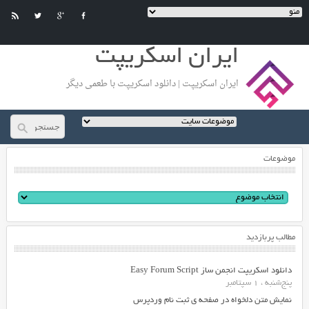
ایران اسکریپت
ایران اسکریپت | دانلود اسکریپت با طعمی دیگر
موضوعات
مطالب پربازدید
دانلود اسکریپت انجمن ساز Easy Forum Script
پنج‌شنبه ، 1 سپتامبر
نمایش متن دلخواه در صفحه ی ثبت نام وردپرس