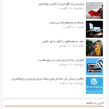
پشتیبانی و نگهداری از ماشین پولسازی
سه‌شنبه ، 13 آگوست
بایدها و نبایدهای طراحی سایت
شنبه ، 10 آگوست
سفر به معبدهای رازآلود با تور مالزی
چهارشنبه ، 28 نوامبر
آموزش راه اندازی سایت بر روی هاست
پنج‌شنبه ، 13 سپتامبر
پلاگین ارسال اس ام اس ملی پیامک برای وردپرس و ووکامرس
پنج‌شنبه ، 25 ژانویه
آخرین دیدگاه‌ها