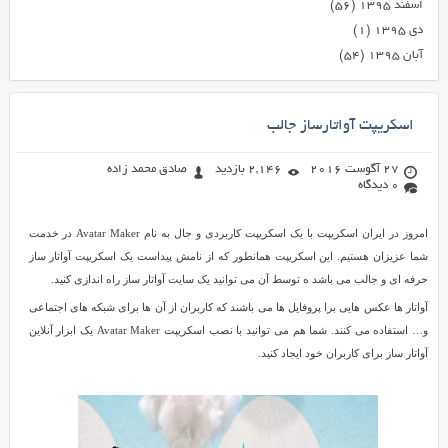
اسفند ۱۳۹۵
(۵۶)
دی ۱۳۹۵
(۱)
آبان ۱۳۹۵
(۵۴)
اسکریپت آواتارساز جالب
27 آگوست 2016
2,146 بازدید
صادق محمد زاده
0 دیدگاه
امروز در ایران اسکریپت با یک اسکریپت کاربردی و جال به نام Avatar Maker در خدمت
شما عزیزان هستیم. این اسکریپت همانطور که از نامش پیداست یک اسکریپت آواتار ساز
حرفه ای و جالب می باشد ه توسط آن می توانید یک سایت آواتار ساز راه اندازی کنید.
آواتار ها عکس هایی برا پروفایل ها می باشند که کاربران از آن ها برای شبکه های اجتماعی
و… استفاده می کنند. شما هم می توانید با نصب اسکریپت Avatar Maker یک ابزار آنلاین
آواتار ساز برای کاربران خود ایجاد کنید.