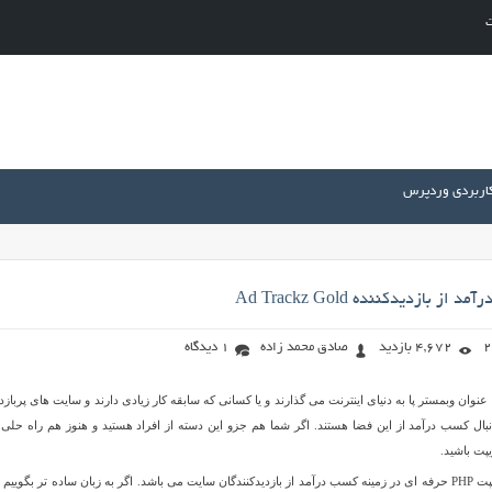
ت
کاربردی وردپرس
 بازدیدکننده Ad Trackz Gold
4,672 بازدید
صادق محمد زاده
1 دیدگاه
نوان وبمستر پا به دنیای اینترنت می گذارند و یا کسانی که سابقه کار زیادی دارند و سایت های پربازدی
نبال کسب درآمد از این فضا هستند. اگر شما هم جزو این دسته از افراد هستید و هنوز هم راه حلی پ
پت باشید.
Ad Trackz نام یک اسکریپت PHP حرفه ای در زمینه کسب درآمد از بازدیدکنندگان سایت می باشد. اگر به زبان ساده تر بگوییم