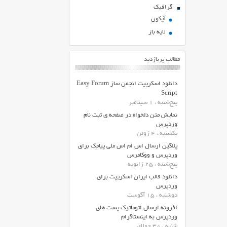
گرافیک
آیکون
لایه باز
مطالب پربازدید
دانلود اسکریپت انجمن ساز Easy Forum
Script
پنج‌شنبه ، 1 سپتامبر
نمایش متن دلخواه در صفحه ی ثبت نام
وردپرس
یکشنبه ، 4 ژوئن
پلاگین ارسال اس ام اس ملی پیامک برای
وردپرس و ووکامرس
پنج‌شنبه ، 25 ژانویه
دانلود قالب ایران اسکریپت برای
وردپرس
دوشنبه ، 15 آگوست
افزونه ارسال اتوماتیک پست های
وردپرس به اینستاگرام
شنبه ، 30 جولای