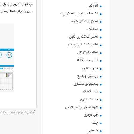
می توانید کاربران یا باز
آمارگیر
معین را برای شما ارسال 
اختصاصی ایران اسکریپت
اسکریپت نال شده
اسلایدر
اشتراك گذاري فايل
اشتراک گذاری ویدئو
املاک اینترنتی
اندروید و IOS
بازي انلاين
پرسش و پاسخ
پشتیبانی مشتری
تالار گفتگو
جامعه مجازی
جاوا اسکریپت/ایجکس
آرشیوهای برچسب : دانلو
جی کوئری
چت
خدماتی