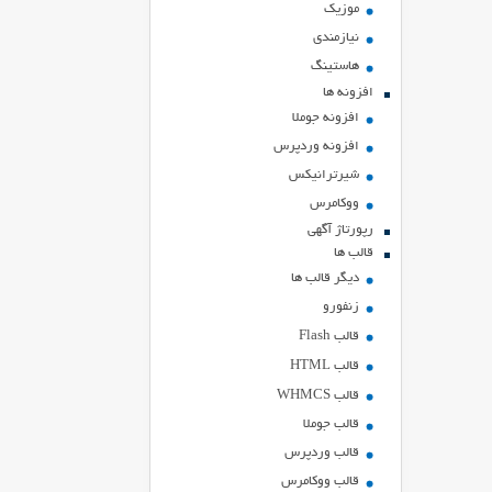
موزیک
نیازمندی
هاستينگ
افزونه ها
افزونه جوملا
افزونه وردپرس
شیرترانیکس
ووکامرس
رپورتاژ آگهی
قالب ها
دیگر قالب ها
زنفورو
قالب Flash
قالب HTML
قالب WHMCS
قالب جوملا
قالب وردپرس
قالب ووکامرس