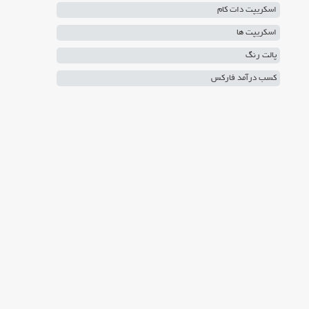
اسکریپت دات کام
اسکریپت ها
پالت رنگ
کسب درآمد فارکس