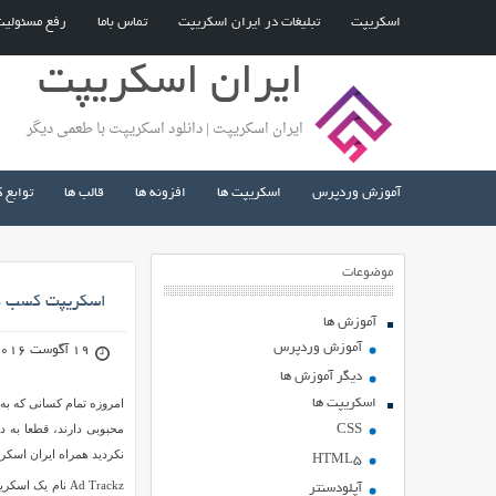
اسکریپت
تبلیغات در ایران اسکریپت
تماس باما
رفع مسئولی
ایران اسکریپت
ایران اسکریپت | دانلود اسکریپت با طعمی دیگر
آموزش وردپرس
اسکریپت ها
افزونه ها
قالب ها
توابع 
موضوعات
اسکریپت کسب درآمد از
آموزش ها
آموزش وردپرس
19 آگوست 2016
دیگر آموزش ها
اسکریپت ها
امروزه تمام کسانی که به ع
محبوبی دارند، قطعا به د
CSS
نکردید همراه ایران اسکری
HTML5
آپلودسنتر