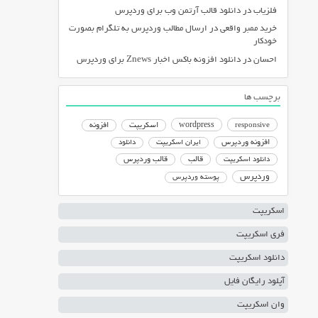
فلزیاب
در
دانلود قالب آرتمن وب برای وردپرس
خرید ممبر واقعی
در
ارسال مطالب وردپرس به تلگرام بصورت
خودکار
احسان
در
دانلود افزونه باکس اخبار Znews برای وردپرس
برچسب ها
responsive
wordpress
اسکریپت
افزونه
افزونه وردپرس
ایران اسکریپت
دانلود
دانلود اسکریپت
قالب
قالب وردپرس
وردپرس
پوسته وردپرس
اسکریپت
فری اسکریپت
دانلود اسکریپت
آپلود رایگان فایل
وان اسکریپت