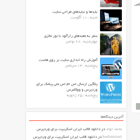
لغی
بایدها و نبایدهای طراحی سایت
شنبه ، 10 آگوست
سفر به معبدهای رازآلود با تور مالزی
چهارشنبه ، 28 نوامبر
آموزش راه اندازی سایت بر روی هاست
پنج‌شنبه ، 13 سپتامبر
پلاگین ارسال اس ام اس ملی پیامک برای
وردپرس و ووکامرس
پنج‌شنبه ، 25 ژانویه
آخرین دیدگاه‌ها
محمد جواد
در
دانلود قالب ایران اسکریپت برای وردپرس
hadimirzari
در
دانلود قالب ایران اسکریپت برای وردپرس