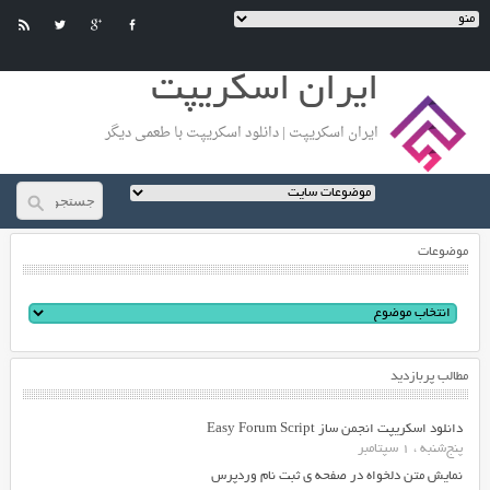
ایران اسکریپت
ایران اسکریپت | دانلود اسکریپت با طعمی دیگر
موضوعات
مطالب پربازدید
دانلود اسکریپت انجمن ساز Easy Forum Script
پنج‌شنبه ، 1 سپتامبر
نمایش متن دلخواه در صفحه ی ثبت نام وردپرس