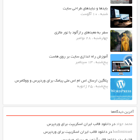
بایدها و نبایدهای طراحی سایت
شنبه ، 10 آگوست
سفر به معبدهای رازآلود با تور مالزی
چهارشنبه ، 28 نوامبر
آموزش راه اندازی سایت بر روی هاست
پنج‌شنبه ، 13 سپتامبر
پلاگین ارسال اس ام اس ملی پیامک برای وردپرس و ووکامرس
پنج‌شنبه ، 25 ژانویه
آخرین دیدگاه‌ها
محمد جواد
در
دانلود قالب ایران اسکریپت برای وردپرس
hadimirzari
در
دانلود قالب ایران اسکریپت برای وردپرس
فلزیاب
در
دانلود قالب آرتمن وب برای وردپرس