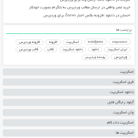
خرید ممبر واقعی
در
ارسال مطالب وردپرس به تلگرام بصورت خودکار
احسان
در
دانلود افزونه باکس اخبار Znews برای وردپرس
برچسب ها
responsive
wordpress
اسکریپت
افزونه
افزونه وردپرس
دانلود اسکریپت
قالب
قالب وردپرس
ایران اسکریپت
دانلود
وردپرس
پوسته وردپرس
اسکریپت
فری اسکریپت
دانلود اسکریپت
آپلود رایگان فایل
وان اسکریپت
اسکریپت دات کام
اسکریپت ها