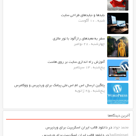
بایدها و نبایدهای طراحی سایت
شنبه ، 10 آگوست
سفر به معبدهای رازآلود با تور مالزی
چهارشنبه ، 28 نوامبر
آموزش راه اندازی سایت بر روی هاست
پنج‌شنبه ، 13 سپتامبر
پلاگین ارسال اس ام اس ملی پیامک برای وردپرس و ووکامرس
پنج‌شنبه ، 25 ژانویه
آخرین دیدگاه‌ها
محمد جواد
در
دانلود قالب ایران اسکریپت برای وردپرس
hadimirzari
در
دانلود قالب ایران اسکریپت برای وردپرس