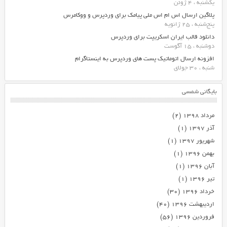
یکشنبه ، 4 ژوئن
پلاگین ارسال اس ام اس ملی پیامک برای وردپرس و ووکامرس
پنج‌شنبه ، 25 ژانویه
دانلود قالب ایران اسکریپت برای وردپرس
دوشنبه ، 15 آگوست
افزونه ارسال اتوماتیک پست های وردپرس به اینستاگرام
شنبه ، 30 جولای
بایگانی شمسی
مرداد ۱۳۹۸
(۲)
آذر ۱۳۹۷
(۱)
شهریور ۱۳۹۷
(۱)
بهمن ۱۳۹۶
(۱)
آبان ۱۳۹۶
(۱)
تیر ۱۳۹۶
(۱)
خرداد ۱۳۹۶
(۳۰)
اردیبهشت ۱۳۹۶
(۴۰)
فروردین ۱۳۹۶
(۵۶)