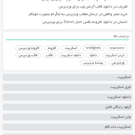
فلزیاب
در
دانلود قالب آرتمن وب برای وردپرس
خرید ممبر واقعی
در
ارسال مطالب وردپرس به تلگرام بصورت خودکار
احسان
در
دانلود افزونه باکس اخبار Znews برای وردپرس
برچسب ها
responsive
wordpress
اسکریپت
افزونه
افزونه وردپرس
دانلود اسکریپت
قالب
قالب وردپرس
ایران اسکریپت
دانلود
وردپرس
پوسته وردپرس
اسکریپت
فری اسکریپت
دانلود اسکریپت
آپلود رایگان فایل
وان اسکریپت
اسکریپت دات کام