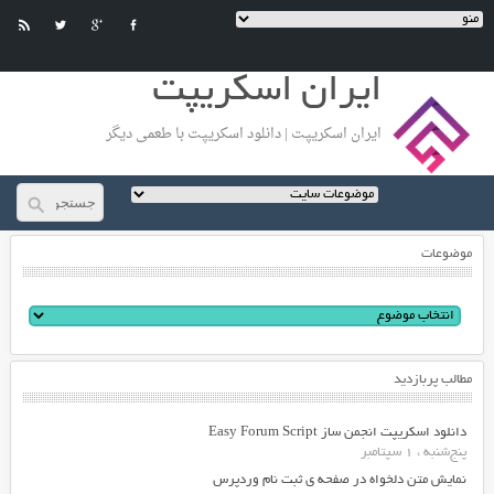
ایران اسکریپت
ایران اسکریپت | دانلود اسکریپت با طعمی دیگر
موضوعات
مطالب پربازدید
دانلود اسکریپت انجمن ساز Easy Forum Script
پنج‌شنبه ، 1 سپتامبر
نمایش متن دلخواه در صفحه ی ثبت نام وردپرس