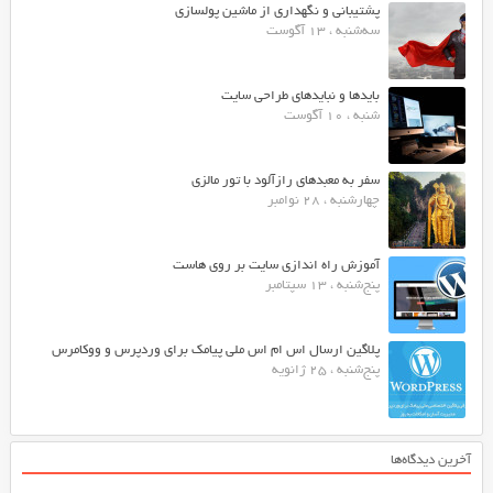
پشتیبانی و نگهداری از ماشین پولسازی
سه‌شنبه ، 13 آگوست
بایدها و نبایدهای طراحی سایت
شنبه ، 10 آگوست
سفر به معبدهای رازآلود با تور مالزی
چهارشنبه ، 28 نوامبر
آموزش راه اندازی سایت بر روی هاست
پنج‌شنبه ، 13 سپتامبر
پلاگین ارسال اس ام اس ملی پیامک برای وردپرس و ووکامرس
پنج‌شنبه ، 25 ژانویه
آخرین دیدگاه‌ها