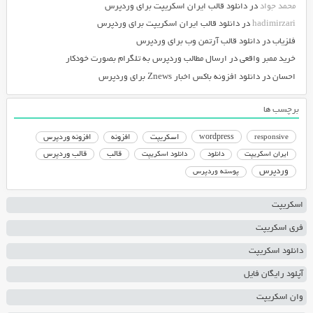
محمد جواد
در
دانلود قالب ایران اسکریپت برای وردپرس
hadimirzari
در
دانلود قالب ایران اسکریپت برای وردپرس
فلزیاب
در
دانلود قالب آرتمن وب برای وردپرس
خرید ممبر واقعی
در
ارسال مطالب وردپرس به تلگرام بصورت خودکار
احسان
در
دانلود افزونه باکس اخبار Znews برای وردپرس
برچسب ها
responsive
wordpress
اسکریپت
افزونه
افزونه وردپرس
دانلود اسکریپت
قالب
قالب وردپرس
ایران اسکریپت
دانلود
وردپرس
پوسته وردپرس
اسکریپت
فری اسکریپت
دانلود اسکریپت
آپلود رایگان فایل
وان اسکریپت