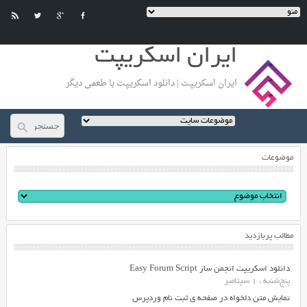
ایران اسکریپت
ایران اسکریپت | دانلود اسکریپت با طعمی دیگر
موضوعات
مطالب پربازدید
دانلود اسکریپت انجمن ساز Easy Forum Script
پنج‌شنبه ، 1 سپتامبر
نمایش متن دلخواه در صفحه ی ثبت نام وردپرس