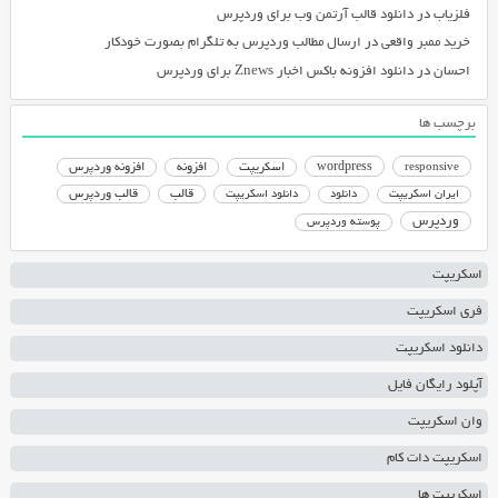
فلزیاب
در
دانلود قالب آرتمن وب برای وردپرس
خرید ممبر واقعی
در
ارسال مطالب وردپرس به تلگرام بصورت خودکار
احسان
در
دانلود افزونه باکس اخبار Znews برای وردپرس
برچسب ها
responsive
wordpress
اسکریپت
افزونه
افزونه وردپرس
دانلود اسکریپت
قالب
قالب وردپرس
ایران اسکریپت
دانلود
وردپرس
پوسته وردپرس
اسکریپت
فری اسکریپت
دانلود اسکریپت
آپلود رایگان فایل
وان اسکریپت
اسکریپت دات کام
اسکریپت ها