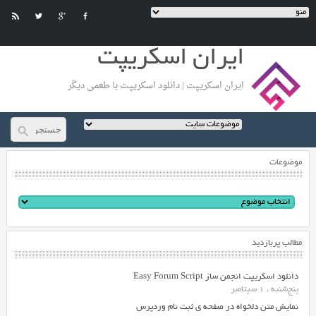
ایران اسکریپت
ایران اسکریپت | دانلود اسکریپت با طعمی دیگر
موضوعات
مطالب پربازدید
دانلود اسکریپت انجمن ساز Easy Forum Script
پنج‌شنبه ، 1 سپتامبر
نمایش متن دلخواه در صفحه ی ثبت نام وردپرس