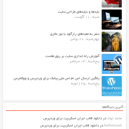
بایدها و نبایدهای طراحی سایت
شنبه ، 10 آگوست
سفر به معبدهای رازآلود با تور مالزی
چهارشنبه ، 28 نوامبر
آموزش راه اندازی سایت بر روی هاست
پنج‌شنبه ، 13 سپتامبر
پلاگین ارسال اس ام اس ملی پیامک برای وردپرس و ووکامرس
پنج‌شنبه ، 25 ژانویه
آخرین دیدگاه‌ها
محمد جواد
در
دانلود قالب ایران اسکریپت برای وردپرس
hadimirzari
در
دانلود قالب ایران اسکریپت برای وردپرس