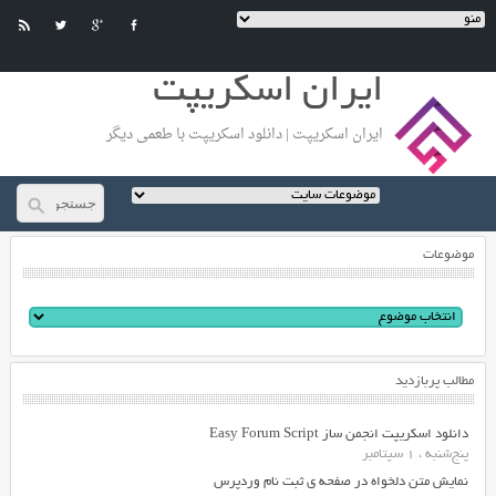
ایران اسکریپت
ایران اسکریپت | دانلود اسکریپت با طعمی دیگر
موضوعات
مطالب پربازدید
دانلود اسکریپت انجمن ساز Easy Forum Script
پنج‌شنبه ، 1 سپتامبر
نمایش متن دلخواه در صفحه ی ثبت نام وردپرس