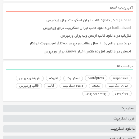
آخرین دیدگاه‌ها
محمد جواد
در
دانلود قالب ایران اسکریپت برای وردپرس
hadimirzari
در
دانلود قالب ایران اسکریپت برای وردپرس
فلزیاب
در
دانلود قالب آرتمن وب برای وردپرس
خرید ممبر واقعی
در
ارسال مطالب وردپرس به تلگرام بصورت خودکار
احسان
در
دانلود افزونه باکس اخبار Znews برای وردپرس
برچسب ها
responsive
wordpress
اسکریپت
افزونه
افزونه وردپرس
دانلود اسکریپت
قالب
قالب وردپرس
ایران اسکریپت
دانلود
وردپرس
پوسته وردپرس
اسکریپت
فری اسکریپت
دانلود اسکریپت