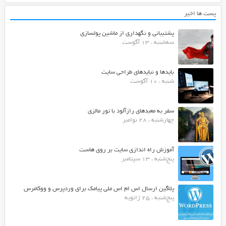
پست ها اخیر
پشتیبانی و نگهداری از ماشین پولسازی
سه‌شنبه ، 13 آگوست
بایدها و نبایدهای طراحی سایت
شنبه ، 10 آگوست
سفر به معبدهای رازآلود با تور مالزی
چهارشنبه ، 28 نوامبر
آموزش راه اندازی سایت بر روی هاست
پنج‌شنبه ، 13 سپتامبر
پلاگین ارسال اس ام اس ملی پیامک برای وردپرس و ووکامرس
پنج‌شنبه ، 25 ژانویه