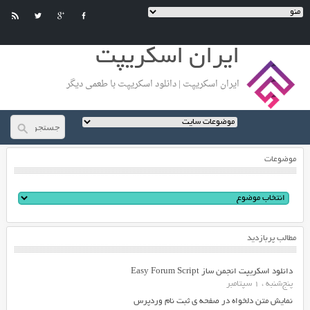
ایران اسکریپت
ایران اسکریپت | دانلود اسکریپت با طعمی دیگر
موضوعات
مطالب پربازدید
دانلود اسکریپت انجمن ساز Easy Forum Script
پنج‌شنبه ، 1 سپتامبر
نمایش متن دلخواه در صفحه ی ثبت نام وردپرس