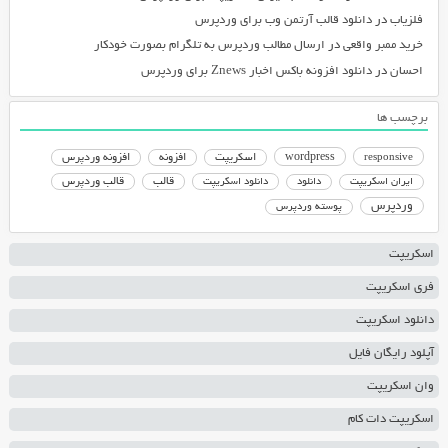
فلزیاب
در
دانلود قالب آرتمن وب برای وردپرس
خرید ممبر واقعی
در
ارسال مطالب وردپرس به تلگرام بصورت خودکار
احسان
در
دانلود افزونه باکس اخبار Znews برای وردپرس
برچسب ها
responsive
wordpress
اسکریپت
افزونه
افزونه وردپرس
دانلود اسکریپت
قالب
قالب وردپرس
ایران اسکریپت
دانلود
وردپرس
پوسته وردپرس
اسکریپت
فری اسکریپت
دانلود اسکریپت
آپلود رایگان فایل
وان اسکریپت
اسکریپت دات کام