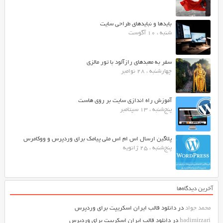
بایدها و نبایدهای طراحی سایت
شنبه ، 10 آگوست
سفر به معبدهای رازآلود با تور مالزی
چهارشنبه ، 28 نوامبر
آموزش راه اندازی سایت بر روی هاست
پنج‌شنبه ، 13 سپتامبر
پلاگین ارسال اس ام اس ملی پیامک برای وردپرس و ووکامرس
پنج‌شنبه ، 25 ژانویه
آخرین دیدگاه‌ها
محمد جواد
در
دانلود قالب ایران اسکریپت برای وردپرس
hadimirzari
در
دانلود قالب ایران اسکریپت برای وردپرس