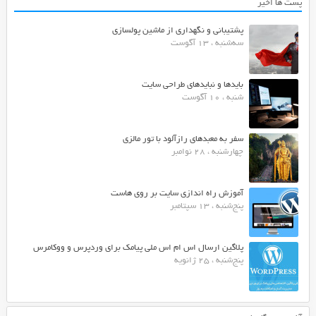
پست ها اخیر
پشتیبانی و نگهداری از ماشین پولسازی
سه‌شنبه ، 13 آگوست
بایدها و نبایدهای طراحی سایت
شنبه ، 10 آگوست
سفر به معبدهای رازآلود با تور مالزی
چهارشنبه ، 28 نوامبر
آموزش راه اندازی سایت بر روی هاست
پنج‌شنبه ، 13 سپتامبر
پلاگین ارسال اس ام اس ملی پیامک برای وردپرس و ووکامرس
پنج‌شنبه ، 25 ژانویه