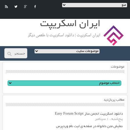
ایران اسکریپت
ایران اسکریپت | دانلود اسکریپت با طعمی دیگر
موضوعات
مطالب پربازدید
دانلود اسکریپت انجمن ساز Easy Forum Script
پنج‌شنبه ، 1 سپتامبر
نمایش متن دلخواه در صفحه ی ثبت نام وردپرس