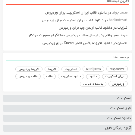
آخرین دیدگاه‌ها
محمد جواد
در
دانلود قالب ایران اسکریپت برای وردپرس
hadimirzari
در
دانلود قالب ایران اسکریپت برای وردپرس
فلزیاب
در
دانلود قالب آرتمن وب برای وردپرس
خرید ممبر واقعی
در
ارسال مطالب وردپرس به تلگرام بصورت خودکار
احسان
در
دانلود افزونه باکس اخبار Znews برای وردپرس
برچسب ها
responsive
wordpress
اسکریپت
افزونه
افزونه وردپرس
دانلود اسکریپت
قالب
قالب وردپرس
ایران اسکریپت
دانلود
وردپرس
پوسته وردپرس
اسکریپت
فری اسکریپت
دانلود اسکریپت
آپلود رایگان فایل