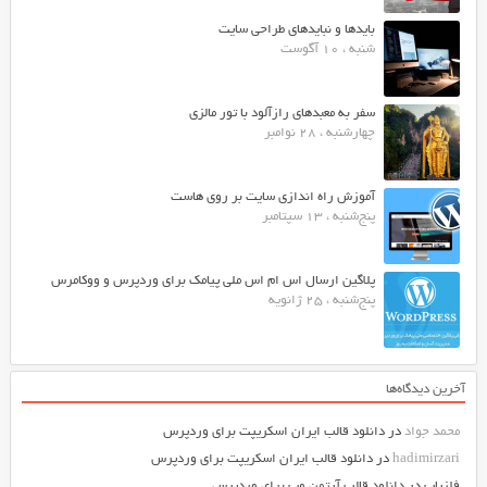
بایدها و نبایدهای طراحی سایت
شنبه ، 10 آگوست
سفر به معبدهای رازآلود با تور مالزی
چهارشنبه ، 28 نوامبر
آموزش راه اندازی سایت بر روی هاست
پنج‌شنبه ، 13 سپتامبر
پلاگین ارسال اس ام اس ملی پیامک برای وردپرس و ووکامرس
پنج‌شنبه ، 25 ژانویه
آخرین دیدگاه‌ها
محمد جواد
در
دانلود قالب ایران اسکریپت برای وردپرس
hadimirzari
در
دانلود قالب ایران اسکریپت برای وردپرس
فلزیاب
در
دانلود قالب آرتمن وب برای وردپرس