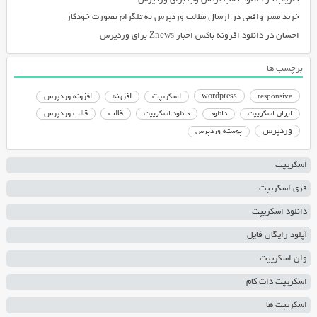
خرید ممبر واقعی
در
ارسال مطالب وردپرس به تلگرام بصورت خودکار
احسان
در
دانلود افزونه باکس اخبار Znews برای وردپرس
برچسب ها
responsive
wordpress
اسکریپت
افزونه
افزونه وردپرس
دانلود اسکریپت
قالب
قالب وردپرس
ایران اسکریپت
دانلود
وردپرس
پوسته وردپرس
اسکریپت
فری اسکریپت
دانلود اسکریپت
آپلود رایگان فایل
وان اسکریپت
اسکریپت دات کام
اسکریپت ها