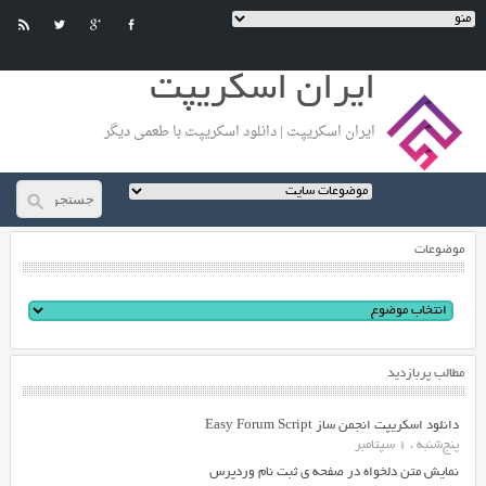
ایران اسکریپت
ایران اسکریپت | دانلود اسکریپت با طعمی دیگر
موضوعات
مطالب پربازدید
دانلود اسکریپت انجمن ساز Easy Forum Script
پنج‌شنبه ، 1 سپتامبر
نمایش متن دلخواه در صفحه ی ثبت نام وردپرس