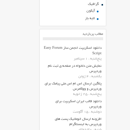
گرافیک
آیکون
لایه باز
مطالب پربازدید
دانلود اسکریپت انجمن ساز Easy Forum
Script
پنج‌شنبه ، 1 سپتامبر
نمایش متن دلخواه در صفحه ی ثبت نام
وردپرس
یکشنبه ، 4 ژوئن
پلاگین ارسال اس ام اس ملی پیامک برای
وردپرس و ووکامرس
پنج‌شنبه ، 25 ژانویه
دانلود قالب ایران اسکریپت برای
وردپرس
دوشنبه ، 15 آگوست
افزونه ارسال اتوماتیک پست های
وردپرس به اینستاگرام
شنبه ، 30 جولای