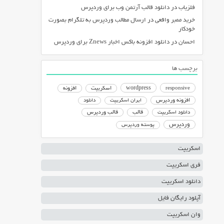
فلزیاب
در
دانلود قالب آرتمن وب برای وردپرس
خرید ممبر واقعی
در
ارسال مطالب وردپرس به تلگرام بصورت
خودکار
احسان
در
دانلود افزونه باکس اخبار Znews برای وردپرس
برچسب ها
responsive
wordpress
اسکریپت
افزونه
افزونه وردپرس
ایران اسکریپت
دانلود
دانلود اسکریپت
قالب
قالب وردپرس
وردپرس
پوسته وردپرس
اسکریپت
فری اسکریپت
دانلود اسکریپت
آپلود رایگان فایل
وان اسکریپت