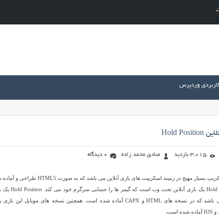
ت
کاربردی وردپرس
Hold Pos
3,015 بازدید
صادق محمد زاده
0 دیدگاه
Hold Position نام یک اسکریپ بسیار مهیج در زمینه اسکریپت های بازی آنلاین می باشد که به صورت L5
است. اسکریپت Hold Position یک بازی آنلاین تحت وب است که گیمر ه
جنگی فانتزی و جذاب می باشد که در نسخه های HTML و CAPX آماده شده است. همچنین نسخه های موبایل این باز
است.