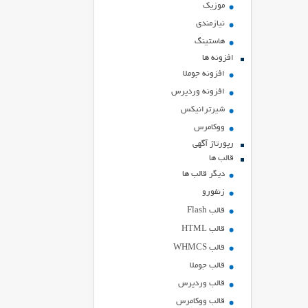
موزیک
نیازمندی
هاستينگ
افزونه ها
افزونه جوملا
افزونه وردپرس
شیرترانیکس
ووکامرس
رپورتاژ آگهی
قالب ها
دیگر قالب ها
زنفورو
قالب Flash
قالب HTML
قالب WHMCS
قالب جوملا
قالب وردپرس
قالب ووکامرس