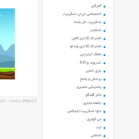
آمارگیر
اختصاصی ایران اسکریپت
اسکریپت نال شده
اسلایدر
اشتراك گذاري فايل
اشتراک گذاری ویدئو
املاک اینترنتی
اندروید و IOS
بازي انلاين
پرسش و پاسخ
پشتیبانی مشتری
تالار گفتگو
آرشیوهای برچسب : بازی آ
جامعه مجازی
جاوا اسکریپت/ایجکس
جی کوئری
چت
خدماتی