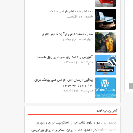
بایدها و نبایدهای طراحی سایت
شنبه ، 10 آگوست
سفر به معبدهای رازآلود با تور مالزی
چهارشنبه ، 28 نوامبر
آموزش راه اندازی سایت بر روی هاست
پنج‌شنبه ، 13 سپتامبر
پلاگین ارسال اس ام اس ملی پیامک برای
وردپرس و ووکامرس
پنج‌شنبه ، 25 ژانویه
آخرین دیدگاه‌ها
محمد جواد
در
دانلود قالب ایران اسکریپت برای وردپرس
hadimirzari
در
دانلود قالب ایران اسکریپت برای وردپرس