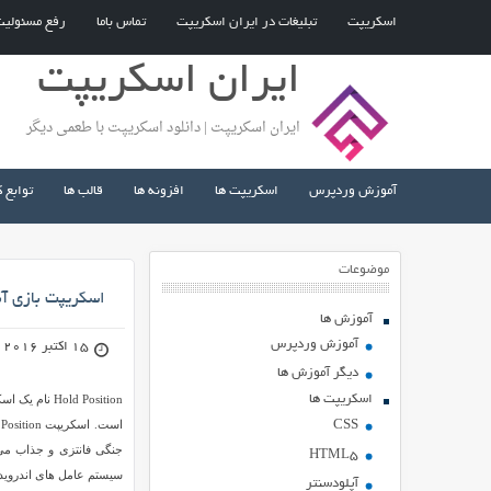
اسکریپت
تبلیغات در ایران اسکریپت
تماس باما
رفع مسئولی
ایران اسکریپت
ایران اسکریپت | دانلود اسکریپت با طعمی دیگر
آموزش وردپرس
اسکریپت ها
افزونه ها
قالب ها
توابع 
موضوعات
اسکریپت بازی آنلاین ition
آموزش ها
آموزش وردپرس
15 اکتبر 2016
دیگر آموزش ها
اسکریپت ها
CSS
HTML5
سیستم عامل های اندروید و IOS آماده شده 
آپلودسنتر