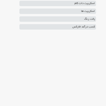
اسکریپت دات کام
اسکریپت ها
پالت رنگ
کسب درآمد فارکس