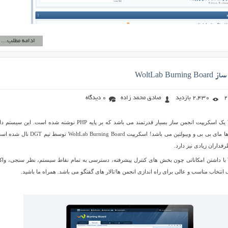
ادامه مطلب...
WoltLab B
2,430 بازدید
صادق محمد زاده
0 دیدگاه
WoltLab Burning Board یک اسکریپت انجمن ساز بسیار قدرتمند می باشد که بر پایه PHP نوشته شده است. این 
امکاناتی بالاتر از سیستم ها مای بی بی و ویبولتین می باشد! اسکریپت WoltLab Burning Board 
فداران زیادی نیز دارد.
WoltLab Burning Board با داشتن امکاناتی چون بخش های کنترل پیشرفته، دسترسی به تمام نقاط سیستم، نظر سنجی، و
 انتخاب مناسب و عالی برای راه اندازی انجمن ها/تالار های گفتگو می باشد. همراه ما باشید.