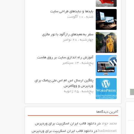
بایدها و نبایدهای طراحی سایت
شنبه ، 10 آگوست
سفر به معبدهای رازآلود با تور مالزی
چهارشنبه ، 28 نوامبر
آموزش راه اندازی سایت بر روی هاست
پنج‌شنبه ، 13 سپتامبر
پلاگین ارسال اس ام اس ملی پیامک برای
وردپرس و ووکامرس
پنج‌شنبه ، 25 ژانویه
آخرین دیدگاه‌ها
محمد جواد
در
دانلود قالب ایران اسکریپت برای وردپرس
hadimirzari
در
دانلود قالب ایران اسکریپت برای وردپرس