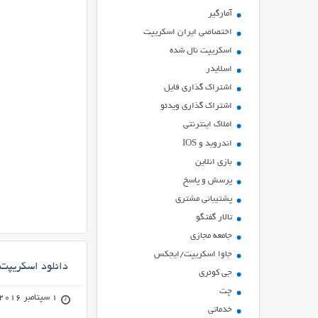
آمارگیر
اختصاصی ایران اسکریپت
اسکریپت نال شده
اسلایدر
اشتراك گذاري فايل
اشتراک گذاری ویدئو
املاک اینترنتی
اندروید و IOS
بازي انلاين
پرسش و پاسخ
پشتیبانی مشتری
تالار گفتگو
جامعه مجازی
جاوا اسکریپت/ایجکس
دانلود اسکریپت انجمن ساز 
جی کوئری
چت
1 سپتامبر 2016
خدماتی