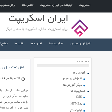
اسکریپت
تبلیغات در ایران اسکریپت
تماس باما
رفع مسئولی
ایران اسکریپت
ایران اسکریپت | دانلود اسکریپت با طعمی دیگر
آموزش وردپرس
اسکریپت ها
افزونه ها
قالب ها
توابع 
موضوعات
افزونه تبدیل ور
آموزش ها
24 سپتامبر 2016
آموزش وردپرس
دیگر آموزش ها
در این ساعت از سایت با
اسکریپت ها
CSS
راحتی سایت وردپرس خود ر
HTML5
شما عزیزان، افزونه bbPress می باشد.
آپلودسنتر