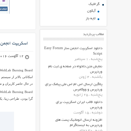
گرافیک
آیکون
لایه باز
مطالب پربازدید
اسکریپت انجمن ساز urning Board
دانلود اسکریپت انجمن ساز Easy Forum
Script
12 آگوست 2016
پنج‌شنبه ، 1 سپتامبر
نمایش متن دلخواه در صفحه ی ثبت نام
وردپرس
یکشنبه ، 4 ژوئن
در حال حاضر کاربران و طر
پلاگین ارسال اس ام اس ملی پیامک برای
وردپرس و ووکامرس
پنج‌شنبه ، 25 ژانویه
گرا بودن، طراحی زیبا، یک
دانلود قالب ایران اسکریپت برای
وردپرس
دوشنبه ، 15 آگوست
افزونه ارسال اتوماتیک پست های
وردپرس به اینستاگرام
شنبه ، 30 جولای