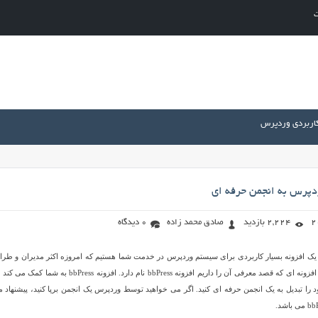
ت
کاربردی وردپرس
دپرس به انجمن حرفه ای
2,224 بازدید
صادق محمد زاده
0 دیدگاه
 یک افزونه بسیار کاربردی برای سیستم وردپرس در خدمت شما هستیم که امروزه اکثر مدیران و طرا
سایت ها به آن نیاز دارند. افزونه ای که قصد معرفی آن را داریم افزونه bbPress نام دارد. افزونه bbPress به ش
ا تبدیل به یک انجمن حرفه ای کنید. اگر می خواهید توسط وردپرس یک انجمن برپا کنید، پیشنهاد ما