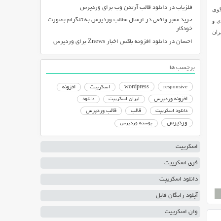
فلزیاب
در
دانلود قالب آرتمن وب برای وردپرس
تگوی
خرید ممبر واقعی
در
ارسال مطالب وردپرس به تلگرام بصورت
ی و
خودکار
ز ایران
احسان
در
دانلود افزونه باکس اخبار Znews برای وردپرس
برچسب ها
responsive
wordpress
اسکریپت
افزونه
افزونه وردپرس
ایران اسکریپت
دانلود
دانلود اسکریپت
قالب
قالب وردپرس
وردپرس
پوسته وردپرس
اسکریپت
فری اسکریپت
دانلود اسکریپت
آپلود رایگان فایل
وان اسکریپت