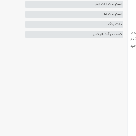
اسکریپت دات کام
اسکریپت ها
پالت رنگ
 را
کسب درآمد فارکس
دارد و در انتخاب آن باید توجه کرد. امروز در ایران اسکریپت اسکریپت انجمن ساز حرفه ای را به شما معرفی می کنیم. PBBoard نام
خود