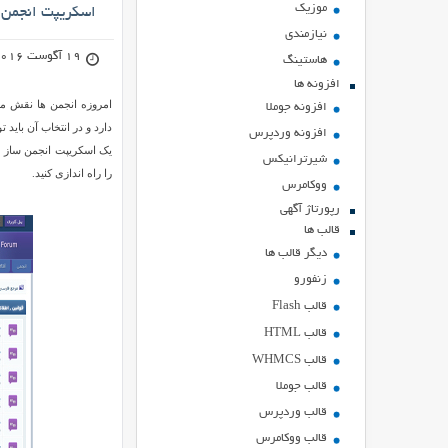
موزیک
اسکریپت انجمن ساز BBoard
نیازمندی
19 آگوست 2016
هاستينگ
افزونه ها
امروزه انجمن ها نقش 
افزونه جوملا
افزونه وردپرس
یک اسکریپت انجمن ساز ف
شیرترانیکس
را راه اندازی کنید.
ووکامرس
رپورتاژ آگهی
قالب ها
دیگر قالب ها
زنفورو
قالب Flash
قالب HTML
قالب WHMCS
قالب جوملا
قالب وردپرس
قالب ووکامرس