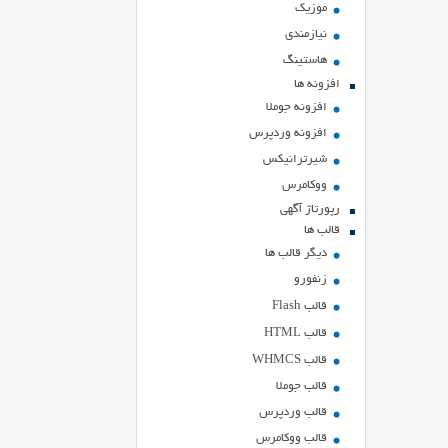
موزیک
نیازمندی
هاستينگ
افزونه ها
افزونه جوملا
افزونه وردپرس
شیرترانیکس
ووکامرس
رپورتاژ آگهی
قالب ها
دیگر قالب ها
زنفورو
قالب Flash
قالب HTML
قالب WHMCS
قالب جوملا
قالب وردپرس
قالب ووکامرس