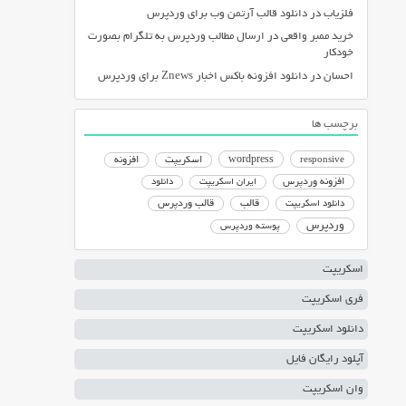
فلزیاب
در
دانلود قالب آرتمن وب برای وردپرس
خرید ممبر واقعی
در
ارسال مطالب وردپرس به تلگرام بصورت
خودکار
احسان
در
دانلود افزونه باکس اخبار Znews برای وردپرس
برچسب ها
responsive
wordpress
اسکریپت
افزونه
افزونه وردپرس
ایران اسکریپت
دانلود
دانلود اسکریپت
قالب
قالب وردپرس
وردپرس
پوسته وردپرس
اسکریپت
فری اسکریپت
دانلود اسکریپت
آپلود رایگان فایل
وان اسکریپت