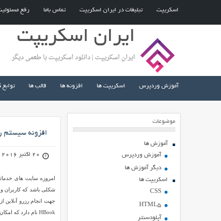
اسکریپت
تبلیغات در ایران اسکریپت
تماس باما
رفع مسئولی
ایران اسکریپت
ایران اسکریپت | دانلود اسکریپت با طعمی دیگر
آموزش وردپرس
اسکریپت ها
افزونه ها
قالب ها
توابع 
موضوعات
افزونه سیستم ر
آموزش ها
20 اکتبر 2016
آموزش وردپرس
دیگر آموزش ها
امروزه سایت های خدماتی 
اسکریپت ها
شکلی باشد که کاربران و
CSS
جهت انجام رزرو آنلاین ا
HTML5
HBook نام دارد که امکان ایجاد چنین سیستمی را برای شما فراهم می کند.
آپلودسنتر