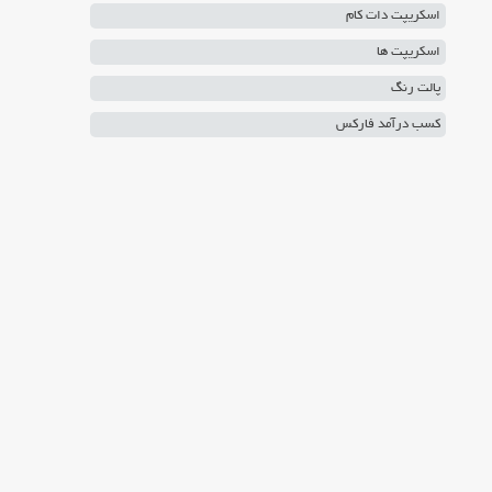
اسکریپت دات کام
اسکریپت ها
پالت رنگ
کسب درآمد فارکس