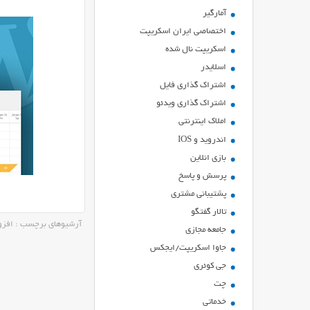
آمارگیر
اختصاصی ایران اسکریپت
اسکریپت نال شده
اسلایدر
اشتراك گذاري فايل
اشتراک گذاری ویدئو
املاک اینترنتی
اندروید و IOS
بازي انلاين
پرسش و پاسخ
پشتیبانی مشتری
تالار گفتگو
آرشیوهای برچسب : افزونه ok
جامعه مجازی
جاوا اسکریپت/ایجکس
جی کوئری
چت
خدماتی