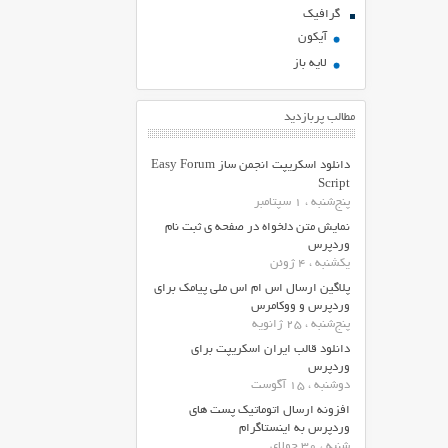
گرافیک
آیکون
لایه باز
مطالب پربازدید
دانلود اسکریپت انجمن ساز Easy Forum
Script
پنج‌شنبه ، 1 سپتامبر
نمایش متن دلخواه در صفحه ی ثبت نام
وردپرس
یکشنبه ، 4 ژوئن
پلاگین ارسال اس ام اس ملی پیامک برای
وردپرس و ووکامرس
پنج‌شنبه ، 25 ژانویه
دانلود قالب ایران اسکریپت برای
وردپرس
دوشنبه ، 15 آگوست
افزونه ارسال اتوماتیک پست های
وردپرس به اینستاگرام
شنبه ، 30 جولای