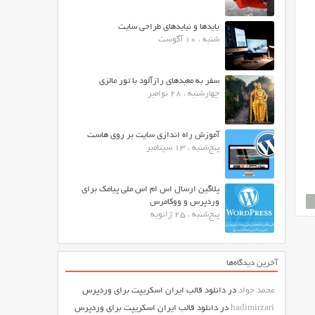
بایدها و نبایدهای طراحی سایت
شنبه ، 10 آگوست
سفر به معبدهای رازآلود با تور مالزی
چهارشنبه ، 28 نوامبر
آموزش راه اندازی سایت بر روی هاست
پنج‌شنبه ، 13 سپتامبر
پلاگین ارسال اس ام اس ملی پیامک برای
وردپرس و ووکامرس
پنج‌شنبه ، 25 ژانویه
آخرین دیدگاه‌ها
محمد جواد
در
دانلود قالب ایران اسکریپت برای وردپرس
hadimirzari
در
دانلود قالب ایران اسکریپت برای وردپرس