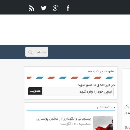
عضویت در خبرنامه
در خبرنامه ی ما عضو شوید
ی در خدمت شما ایران اسکریپتی های عزیز هستیم. Bookly نام یک
پست ها اخیر
های
پشتیبانی و نگهداری از ماشین پولسازی
سه‌شنبه ، 13 آگوست
ک، هتل، همایش ها و … راه اندازی کنید. از امکانات افزونه Bookly