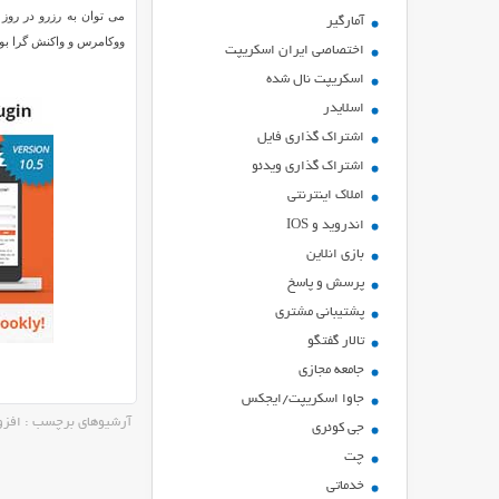
می توان به رزرو در روز 
آمارگیر
ووکامرس و واکنش گرا بود
اختصاصی ایران اسکریپت
اسکریپت نال شده
اسلایدر
اشتراك گذاري فايل
اشتراک گذاری ویدئو
املاک اینترنتی
اندروید و IOS
بازي انلاين
پرسش و پاسخ
پشتیبانی مشتری
تالار گفتگو
جامعه مجازی
جاوا اسکریپت/ایجکس
آرشیوهای برچسب : افزونه kly
جی کوئری
چت
خدماتی