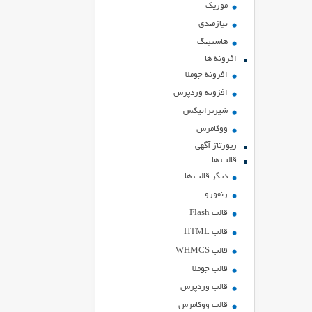
موزیک
نیازمندی
هاستينگ
افزونه ها
افزونه جوملا
افزونه وردپرس
شیرترانیکس
ووکامرس
رپورتاژ آگهی
قالب ها
دیگر قالب ها
زنفورو
قالب Flash
قالب HTML
قالب WHMCS
قالب جوملا
قالب وردپرس
قالب ووکامرس