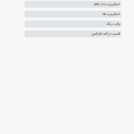
اسکریپت دات کام
اسکریپت ها
پالت رنگ
کسب درآمد فارکس