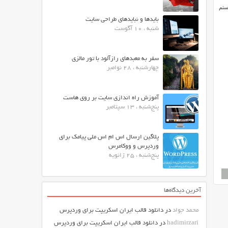
ستم
بایدها و نبایدهای طراحی سایت
شنبه ، 10 آگوست
سفر به معبدهای رازآلود با تور مالزی
چهارشنبه ، 28 نوامبر
آموزش راه اندازی سایت بر روی هاست
پنج‌شنبه ، 13 سپتامبر
پلاگین ارسال اس ام اس ملی پیامک برای
وردپرس و ووکامرس
پنج‌شنبه ، 25 ژانویه
آخرین دیدگاه‌ها
محمد جواد
در
دانلود قالب ایران اسکریپت برای وردپرس
hadimirzari
در
دانلود قالب ایران اسکریپت برای وردپرس