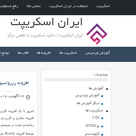
اسکریپت
تبلیغات در ایران اسکریپت
تماس باما
رفع مسئولی
ایران اسکریپت
ایران اسکریپت | دانلود اسکریپت با طعمی دیگر
آموزش وردپرس
اسکریپت ها
افزونه ها
قالب ها
توابع 
موضوعات
افزونه رزرواسیون و زم
آموزش ها
آموزش وردپرس
22 آگوست 2016
دیگر آموزش ها
اسکریپت ها
CSS
افزونه تجاری و کاربرد
زمانبندی شده در سیستم و
HTML5
آپلودسنتر