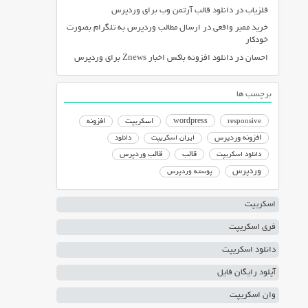
فلزیاب
در
دانلود قالب آرتمن وب برای وردپرس
خرید ممبر واقعی
در
ارسال مطالب وردپرس به تلگرام بصورت
خودکار
احسان
در
دانلود افزونه باکس اخبار Znews برای وردپرس
برچسب ها
responsive
wordpress
اسکریپت
افزونه
افزونه وردپرس
ایران اسکریپت
دانلود
دانلود اسکریپت
قالب
قالب وردپرس
وردپرس
پوسته وردپرس
اسکریپت
فری اسکریپت
دانلود اسکریپت
آپلود رایگان فایل
وان اسکریپت