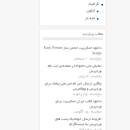
گرافیک
آیکون
لایه باز
مطالب پربازدید
دانلود اسکریپت انجمن ساز Easy Forum
Script
پنج‌شنبه ، 1 سپتامبر
نمایش متن دلخواه در صفحه ی ثبت نام
وردپرس
یکشنبه ، 4 ژوئن
پلاگین ارسال اس ام اس ملی پیامک برای
وردپرس و ووکامرس
پنج‌شنبه ، 25 ژانویه
دانلود قالب ایران اسکریپت برای
وردپرس
دوشنبه ، 15 آگوست
افزونه ارسال اتوماتیک پست های
وردپرس به اینستاگرام
شنبه ، 30 جولای