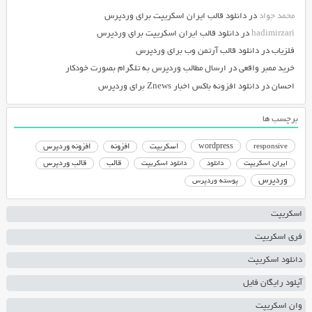
محمد جواد
در
دانلود قالب ایران اسکریپت برای وردپرس
hadimirzari
در
دانلود قالب ایران اسکریپت برای وردپرس
فلزیاب
در
دانلود قالب آرتمن وب برای وردپرس
خرید ممبر واقعی
در
ارسال مطالب وردپرس به تلگرام بصورت خودکار
احسان
در
دانلود افزونه باکس اخبار Znews برای وردپرس
برچسب ها
responsive
wordpress
اسکریپت
افزونه
افزونه وردپرس
دانلود اسکریپت
قالب
قالب وردپرس
ایران اسکریپت
دانلود
وردپرس
پوسته وردپرس
اسکریپت
فری اسکریپت
دانلود اسکریپت
آپلود رایگان فایل
وان اسکریپت