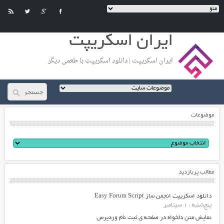
ایران اسکریپت
ایران اسکریپت | دانلود اسکریپت با طعمی دیگر
موضوعات
مطالب پربازدید
دانلود اسکریپت انجمن ساز Easy Forum Script
پنج‌شنبه ، 1 سپتامبر
نمایش متن دلخواه در صفحه ی ثبت نام وردپرس