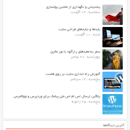
پشتیبانی و نگهداری از ماشین پولسازی
سه‌شنبه ، 13 آگوست
بایدها و نبایدهای طراحی سایت
شنبه ، 10 آگوست
سفر به معبدهای رازآلود با تور مالزی
چهارشنبه ، 28 نوامبر
آموزش راه اندازی سایت بر روی هاست
پنج‌شنبه ، 13 سپتامبر
پلاگین ارسال اس ام اس ملی پیامک برای وردپرس و ووکامرس
پنج‌شنبه ، 25 ژانویه
آخرین دیدگاه‌ها