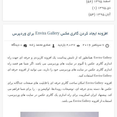
اسفند ۱۳۹۵
(۵۶)
دی ۱۳۹۵
(۱)
آبان ۱۳۹۵
(۵۴)
افزونه ایجاد کردن گالری عکس Envira Gallery برای وردپرس
7 سپتامبر 2016
2,027 بازدید
صادق محمد زاده
0 دیدگاه
Envira Gallery همانطور که از نامش پیداست یک افزونه کاریردی و حرفه ای جهت راه
اندازی گالری عکس یا آلبوم در سایت های وردپرسی می باشد. اگر شما هم قصد راه
اندازی گالری عکس در سایت های وردپرسی خود را دارید، می توانید از افزونه حرفه ای
Envira Gallery استفاده کنید.
افزونه Envira Gallery امکان ساخت گالری حرفه ای با قابلیت های صفحات جداگانه برای
عکس ها، دسته بندی حرفه ای، توضیحات، رویدادها، لوکیشن و… را برای شما فراهم می
کند. پیشنهاد ایران اسکریپت برای راه اندازی یک گالری عکس در سایت های وردپرسی،
استفاده از افزونه Envira Gallery می باشد.