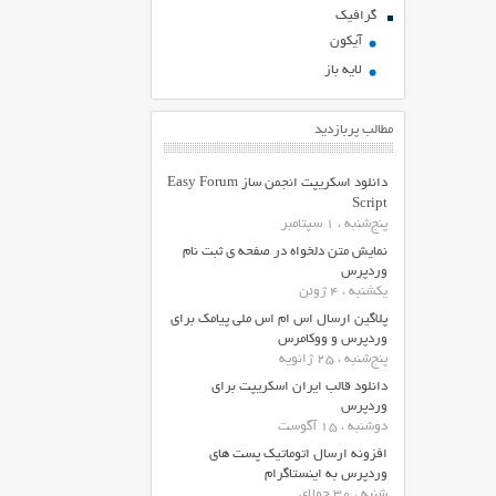
گرافیک
آیکون
لایه باز
مطالب پربازدید
دانلود اسکریپت انجمن ساز Easy Forum
Script
پنج‌شنبه ، 1 سپتامبر
نمایش متن دلخواه در صفحه ی ثبت نام
وردپرس
یکشنبه ، 4 ژوئن
پلاگین ارسال اس ام اس ملی پیامک برای
وردپرس و ووکامرس
پنج‌شنبه ، 25 ژانویه
دانلود قالب ایران اسکریپت برای
وردپرس
دوشنبه ، 15 آگوست
افزونه ارسال اتوماتیک پست های
وردپرس به اینستاگرام
شنبه ، 30 جولای