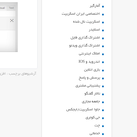
آمارگیر
اختصاصی ایران اسکریپت
اسکریپت نال شده
اسلایدر
اشتراك گذاري فايل
اشتراک گذاری ویدئو
املاک اینترنتی
اندروید و IOS
بازي انلاين
آرشیوهای برچسب : افزونه ويرايشگر حرف
پرسش و پاسخ
پشتیبانی مشتری
تالار گفتگو
جامعه مجازی
جاوا اسکریپت/ایجکس
جی کوئری
چت
خدماتی