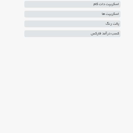
اسکریپت دات کام
اسکریپت ها
پالت رنگ
کسب درآمد فارکس