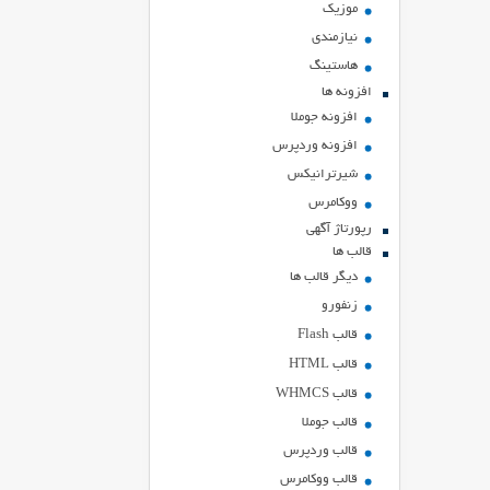
موزیک
نیازمندی
هاستينگ
افزونه ها
افزونه جوملا
افزونه وردپرس
شیرترانیکس
ووکامرس
رپورتاژ آگهی
قالب ها
دیگر قالب ها
زنفورو
قالب Flash
قالب HTML
قالب WHMCS
قالب جوملا
قالب وردپرس
قالب ووکامرس