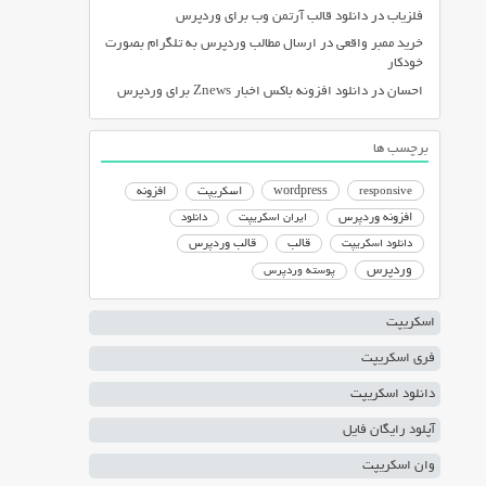
فلزیاب
در
دانلود قالب آرتمن وب برای وردپرس
خرید ممبر واقعی
در
ارسال مطالب وردپرس به تلگرام بصورت
خودکار
احسان
در
دانلود افزونه باکس اخبار Znews برای وردپرس
برچسب ها
responsive
wordpress
اسکریپت
افزونه
افزونه وردپرس
ایران اسکریپت
دانلود
دانلود اسکریپت
قالب
قالب وردپرس
وردپرس
پوسته وردپرس
اسکریپت
فری اسکریپت
دانلود اسکریپت
آپلود رایگان فایل
وان اسکریپت