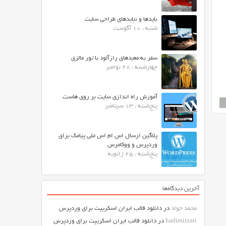
بایدها و نبایدهای طراحی سایت
شنبه ، 10 آگوست
سفر به معبدهای رازآلود با تور مالزی
چهارشنبه ، 28 نوامبر
آموزش راه اندازی سایت بر روی هاست
پنج‌شنبه ، 13 سپتامبر
پلاگین ارسال اس ام اس ملی پیامک برای
وردپرس و ووکامرس
پنج‌شنبه ، 25 ژانویه
آخرین دیدگاه‌ها
محمد جواد
در
دانلود قالب ایران اسکریپت برای وردپرس
hadimirzari
در
دانلود قالب ایران اسکریپت برای وردپرس