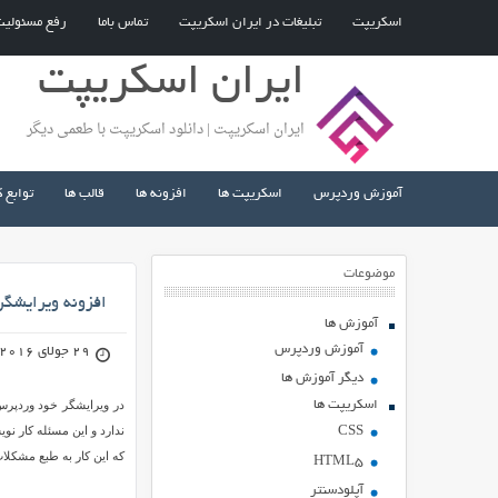
اسکریپت
تبلیغات در ایران اسکریپت
تماس باما
رفع مسئولی
ایران اسکریپت
ایران اسکریپت | دانلود اسکریپت با طعمی دیگر
آموزش وردپرس
اسکریپت ها
افزونه ها
قالب ها
توابع 
موضوعات
افزونه ويرايشگر حرفه اي  Advanced
آموزش ها
آموزش وردپرس
29 جولای 2016
دیگر آموزش ها
اسکریپت ها
در ويرايشگر خود وردپرس 
ندارد و اين مسئله کار نو
CSS
که اين کار به طبع مشکلات
HTML5
آپلودسنتر