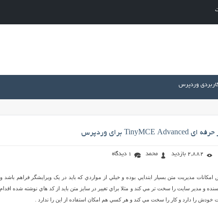
ت
کاربردی وردپرس
TinyMCE برای وردپرس
2,882 بازدید
محمد
1 دیدگاه
امکانات مديريت متن بسيار ابتدايي بوده و خيلي از مواردي که بايد در يک ويرايشگر فراهم باشد و
يسنده و مدير سايت را سخت تر مي کند و مثلا براي تغيير در سايز متن بايد از کد هاي نوشته شده اقدام 
 خودش را دارد و کار را سخت مي کند و هر کسي هم امکان استفاده از اين را ندارد .