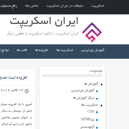
اسکریپت
تبلیغات در ایران اسکریپت
تماس باما
رفع مسئولی
ایران اسکریپت
ایران اسکریپت | دانلود اسکریپت با طعمی دیگر
آموزش وردپرس
اسکریپت ها
افزونه ها
قالب ها
توابع 
موضوعات
افزونه ثبت تصا
آموزش ها
12 اکتبر 2016
آموزش وردپرس
دیگر آموزش ها
اسکریپت ها
خیلی از دوستان به دنبا
CSS
HTML5
دانلود کرده ایم که انجام
آپلودسنتر