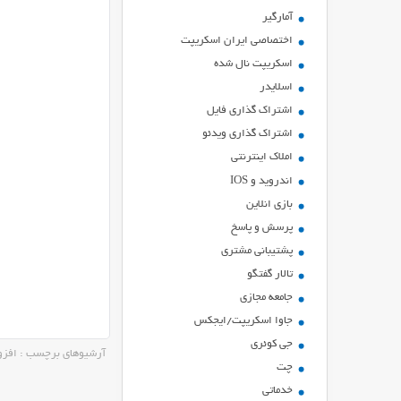
آمارگیر
اختصاصی ایران اسکریپت
اسکریپت نال شده
اسلایدر
اشتراك گذاري فايل
اشتراک گذاری ویدئو
املاک اینترنتی
اندروید و IOS
بازي انلاين
پرسش و پاسخ
پشتیبانی مشتری
تالار گفتگو
جامعه مجازی
جاوا اسکریپت/ایجکس
جی کوئری
آرشیوهای برچسب : افزونه وردپرس il
چت
خدماتی