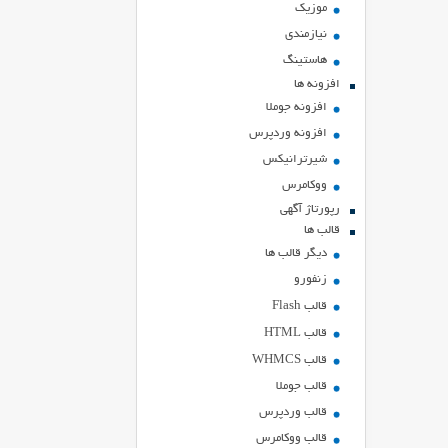
موزیک
نیازمندی
هاستينگ
افزونه ها
افزونه جوملا
افزونه وردپرس
شیرترانیکس
ووکامرس
رپورتاژ آگهی
قالب ها
دیگر قالب ها
زنفورو
قالب Flash
قالب HTML
قالب WHMCS
قالب جوملا
قالب وردپرس
قالب ووکامرس