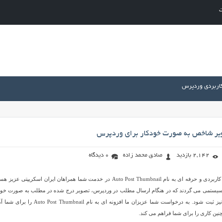
ت
کاربردی وردپرس
ویر شاخص به صورت خودکار برای وردپرس
2,142 بازدید
صادق محمد زاده
0 دیدگاه
امروز با یک افزونه بسیار کاربردی و حرفه ای به نام Auto Post Thumbnail در خدمت شما همراهان ایران اسکریپتی عزی
ل سیستمی می گردند که در هنگام ارسال مطلب در وردپرس، تصویر درج شده در مطلب به صورت خود
به عنوان تصویر شاخص نیز ثبت شود. به درخواست شما عزیزان ما افزونه ای به نام Post Thumbnail
 چنین کاری را برای شما فراهم می کند.