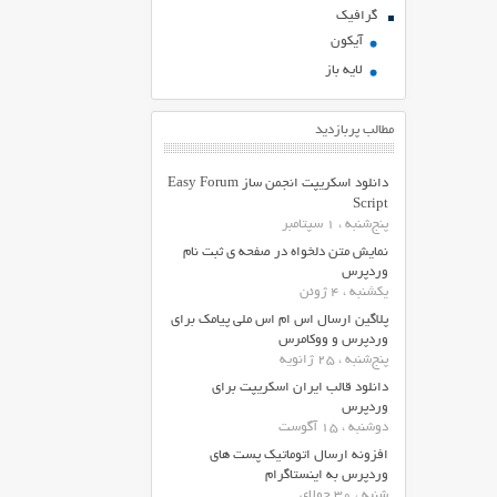
گرافیک
آیکون
لایه باز
مطالب پربازدید
دانلود اسکریپت انجمن ساز Easy Forum
Script
پنج‌شنبه ، 1 سپتامبر
نمایش متن دلخواه در صفحه ی ثبت نام
وردپرس
یکشنبه ، 4 ژوئن
پلاگین ارسال اس ام اس ملی پیامک برای
وردپرس و ووکامرس
پنج‌شنبه ، 25 ژانویه
دانلود قالب ایران اسکریپت برای
وردپرس
دوشنبه ، 15 آگوست
افزونه ارسال اتوماتیک پست های
وردپرس به اینستاگرام
شنبه ، 30 جولای