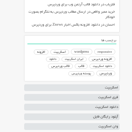
فلزیاب
در
دانلود قالب آرتمن وب برای وردپرس
خرید ممبر واقعی
در
ارسال مطالب وردپرس به تلگرام بصورت
خودکار
احسان
در
دانلود افزونه باکس اخبار Znews برای وردپرس
برچسب ها
responsive
wordpress
اسکریپت
افزونه
افزونه وردپرس
ایران اسکریپت
دانلود
دانلود اسکریپت
قالب
قالب وردپرس
وردپرس
پوسته وردپرس
اسکریپت
فری اسکریپت
دانلود اسکریپت
آپلود رایگان فایل
وان اسکریپت