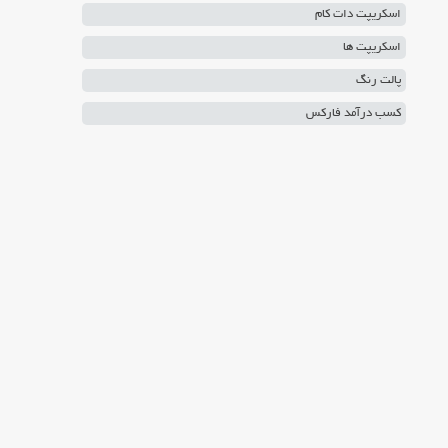
اسکریپت دات کام
اسکریپت ها
پالت رنگ
کسب درآمد فارکس