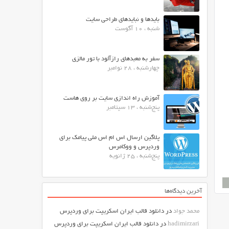
بایدها و نبایدهای طراحی سایت
شنبه ، 10 آگوست
سفر به معبدهای رازآلود با تور مالزی
چهارشنبه ، 28 نوامبر
آموزش راه اندازی سایت بر روی هاست
پنج‌شنبه ، 13 سپتامبر
پلاگین ارسال اس ام اس ملی پیامک برای
وردپرس و ووکامرس
پنج‌شنبه ، 25 ژانویه
آخرین دیدگاه‌ها
محمد جواد
در
دانلود قالب ایران اسکریپت برای وردپرس
hadimirzari
در
دانلود قالب ایران اسکریپت برای وردپرس