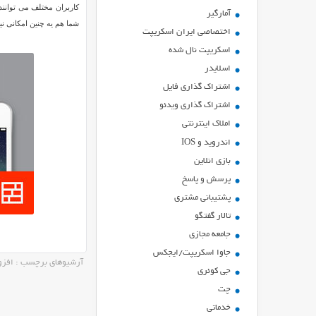
آمارگیر
شما هم یه چنین امکانی نیاز دارید
اختصاصی ایران اسکریپت
اسکریپت نال شده
اسلایدر
اشتراك گذاري فايل
اشتراک گذاری ویدئو
املاک اینترنتی
اندروید و IOS
بازي انلاين
پرسش و پاسخ
پشتیبانی مشتری
تالار گفتگو
جامعه مجازی
جاوا اسکریپت/ایجکس
آرشیوهای برچسب : افزو
جی کوئری
چت
خدماتی