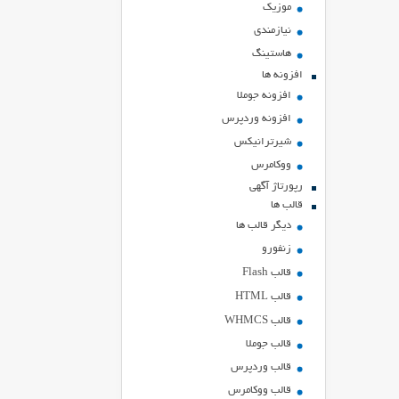
موزیک
نیازمندی
هاستينگ
افزونه ها
افزونه جوملا
افزونه وردپرس
شیرترانیکس
ووکامرس
رپورتاژ آگهی
قالب ها
دیگر قالب ها
زنفورو
قالب Flash
قالب HTML
قالب WHMCS
قالب جوملا
قالب وردپرس
قالب ووکامرس