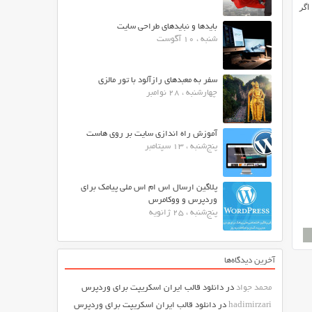
نند. اگر
بایدها و نبایدهای طراحی سایت
شنبه ، 10 آگوست
سفر به معبدهای رازآلود با تور مالزی
چهارشنبه ، 28 نوامبر
آموزش راه اندازی سایت بر روی هاست
پنج‌شنبه ، 13 سپتامبر
پلاگین ارسال اس ام اس ملی پیامک برای
وردپرس و ووکامرس
پنج‌شنبه ، 25 ژانویه
آخرین دیدگاه‌ها
محمد جواد
در
دانلود قالب ایران اسکریپت برای وردپرس
hadimirzari
در
دانلود قالب ایران اسکریپت برای وردپرس