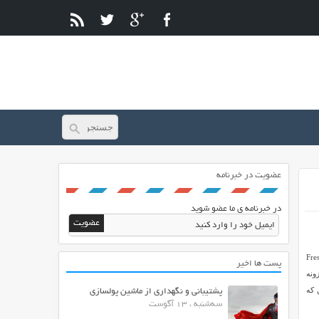
عضویت در خبرنامه
در خبرنامه ی ما عضو شوید
تفاوت به نام Fresh Favicon در خدمت شما ایران اسکریپتی های عزیز هستیم. افزونه Fresh
پست ها اخیر
ونه
 که
پشتیبانی و نگهداری از ماشین پولسازی
سه‌شنبه ، 13 آگوست