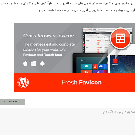
کاربران مختلف می توانند در ویندوز های مختلف، سیستم عامل های ios و اندروید و… فاوآیکون های متفاوتی را مشاهده ک
، پیشنهاد ما به شما عزیزان افزونه حرفه ای Fresh Favicon می باشد.
ادامه مطلب...
نه وردپرس فاوآیکون