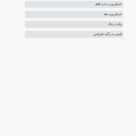
اسکریپت دات کام
اسکریپت ها
پالت رنگ
کسب درآمد فارکس