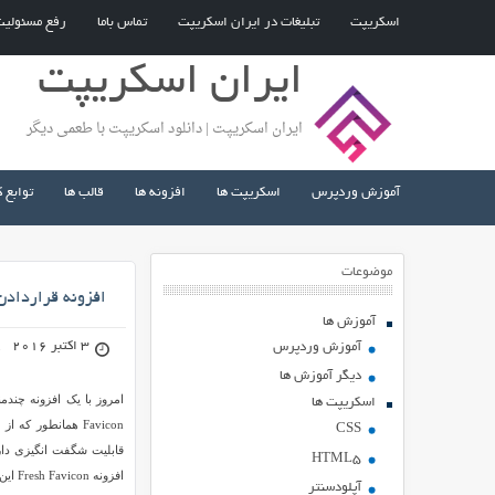
اسکریپت
تبلیغات در ایران اسکریپت
تماس باما
رفع مسئولی
ایران اسکریپت
ایران اسکریپت | دانلود اسکریپت با طعمی دیگر
آموزش وردپرس
اسکریپت ها
افزونه ها
قالب ها
توابع 
موضوعات
افزونه قراردادن
آموزش ها
3 اکتبر 2016
آموزش وردپرس
دیگر آموزش ها
اسکریپت ها
Favicon همانطور 
CSS
قابلیت شگفت انگیزی دار
HTML5
افزونه Fresh Favicon این امکان را می دهد تا شما برای هر سیستم عاملی یک فاوآیکون متفاوت ارائه دهید.
آپلودسنتر