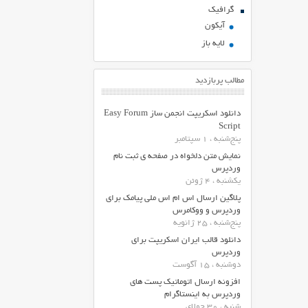
گرافیک
آیکون
لایه باز
مطالب پربازدید
دانلود اسکریپت انجمن ساز Easy Forum
Script
پنج‌شنبه ، 1 سپتامبر
نمایش متن دلخواه در صفحه ی ثبت نام
وردپرس
یکشنبه ، 4 ژوئن
پلاگین ارسال اس ام اس ملی پیامک برای
وردپرس و ووکامرس
پنج‌شنبه ، 25 ژانویه
دانلود قالب ایران اسکریپت برای
وردپرس
دوشنبه ، 15 آگوست
افزونه ارسال اتوماتیک پست های
وردپرس به اینستاگرام
شنبه ، 30 جولای