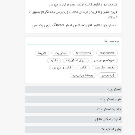
فلزیاب
در
دانلود قالب آرتمن وب برای وردپرس
خرید ممبر واقعی
در
ارسال مطالب وردپرس به تلگرام بصورت
خودکار
احسان
در
دانلود افزونه باکس اخبار Znews برای وردپرس
برچسب ها
responsive
wordpress
اسکریپت
افزونه
افزونه وردپرس
ایران اسکریپت
دانلود
دانلود اسکریپت
قالب
قالب وردپرس
وردپرس
پوسته وردپرس
اسکریپت
فری اسکریپت
دانلود اسکریپت
آپلود رایگان فایل
وان اسکریپت