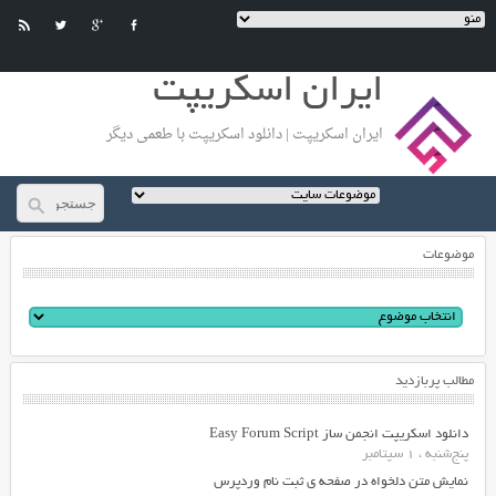
ایران اسکریپت
ایران اسکریپت | دانلود اسکریپت با طعمی دیگر
موضوعات
مطالب پربازدید
دانلود اسکریپت انجمن ساز Easy Forum Script
پنج‌شنبه ، 1 سپتامبر
نمایش متن دلخواه در صفحه ی ثبت نام وردپرس