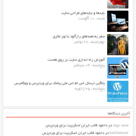
بایدها و نبایدهای طراحی سایت
شنبه ، 10 آگوست
سفر به معبدهای رازآلود با تور مالزی
چهارشنبه ، 28 نوامبر
آموزش راه اندازی سایت بر روی هاست
پنج‌شنبه ، 13 سپتامبر
پلاگین ارسال اس ام اس ملی پیامک برای وردپرس و ووکامرس
پنج‌شنبه ، 25 ژانویه
آخرین دیدگاه‌ها
محمد جواد
در
دانلود قالب ایران اسکریپت برای وردپرس
hadimirzari
در
دانلود قالب ایران اسکریپت برای وردپرس