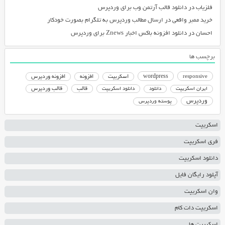
فلزیاب
در
دانلود قالب آرتمن وب برای وردپرس
خرید ممبر واقعی
در
ارسال مطالب وردپرس به تلگرام بصورت خودکار
احسان
در
دانلود افزونه باکس اخبار Znews برای وردپرس
برچسب ها
responsive
wordpress
اسکریپت
افزونه
افزونه وردپرس
دانلود اسکریپت
قالب
قالب وردپرس
ایران اسکریپت
دانلود
وردپرس
پوسته وردپرس
اسکریپت
فری اسکریپت
دانلود اسکریپت
آپلود رایگان فایل
وان اسکریپت
اسکریپت دات کام
اسکریپت ها