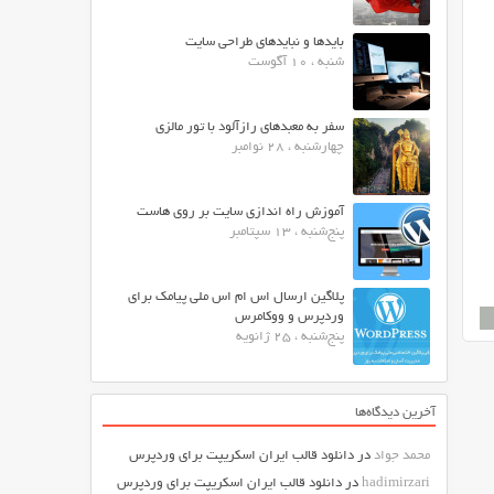
بایدها و نبایدهای طراحی سایت
شنبه ، 10 آگوست
سفر به معبدهای رازآلود با تور مالزی
چهارشنبه ، 28 نوامبر
آموزش راه اندازی سایت بر روی هاست
پنج‌شنبه ، 13 سپتامبر
پلاگین ارسال اس ام اس ملی پیامک برای
وردپرس و ووکامرس
پنج‌شنبه ، 25 ژانویه
آخرین دیدگاه‌ها
محمد جواد
در
دانلود قالب ایران اسکریپت برای وردپرس
hadimirzari
در
دانلود قالب ایران اسکریپت برای وردپرس