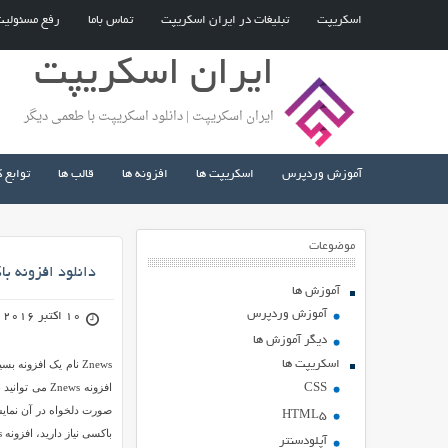
اسکریپت
تبلیغات در ایران اسکریپت
تماس باما
رفع مسئولی
ایران اسکریپت
ایران اسکریپت | دانلود اسکریپت با طعمی دیگر
آموزش وردپرس
اسکریپت ها
افزونه ها
قالب ها
توابع 
موضوعات
دانلود افزونه باکس اخبار s
آموزش ها
آموزش وردپرس
10 اکتبر 2016
دیگر آموزش ها
اسکریپت ها
Znews نام یک افزو
افزونه Znews
CSS
صورت دلخواه در آن نمایش
HTML5
باکسی نیاز دارید، افزونه Znews را از دست ندهید!
آپلودسنتر