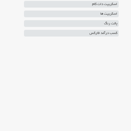
اسکریپت دات کام
اسکریپت ها
پالت رنگ
کسب درآمد فارکس