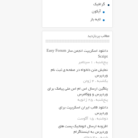
گرافیک
آیکون
لایه باز
مطالب پربازدید
دانلود اسکریپت انجمن ساز Easy Forum
Script
پنج‌شنبه ، 1 سپتامبر
نمایش متن دلخواه در صفحه ی ثبت نام
وردپرس
یکشنبه ، 4 ژوئن
پلاگین ارسال اس ام اس ملی پیامک برای
وردپرس و ووکامرس
پنج‌شنبه ، 25 ژانویه
دانلود قالب ایران اسکریپت برای
وردپرس
دوشنبه ، 15 آگوست
افزونه ارسال اتوماتیک پست های
وردپرس به اینستاگرام
شنبه ، 30 جولای