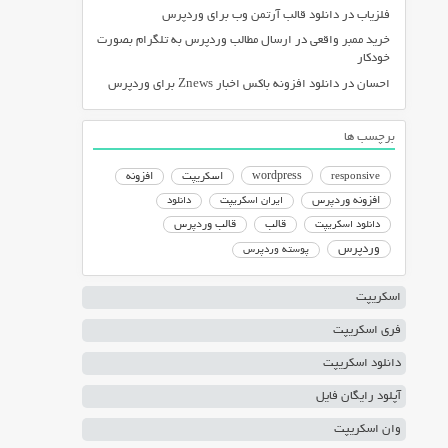
فلزیاب
در
دانلود قالب آرتمن وب برای وردپرس
خرید ممبر واقعی
در
ارسال مطالب وردپرس به تلگرام بصورت
خودکار
احسان
در
دانلود افزونه باکس اخبار Znews برای وردپرس
برچسب ها
responsive
wordpress
اسکریپت
افزونه
افزونه وردپرس
ایران اسکریپت
دانلود
دانلود اسکریپت
قالب
قالب وردپرس
وردپرس
پوسته وردپرس
اسکریپت
فری اسکریپت
دانلود اسکریپت
آپلود رایگان فایل
وان اسکریپت