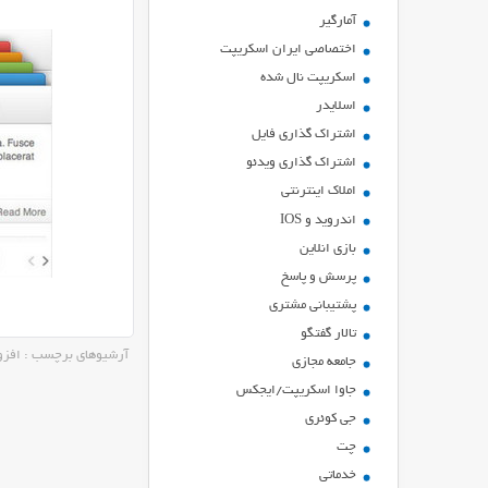
آمارگیر
اختصاصی ایران اسکریپت
اسکریپت نال شده
اسلایدر
اشتراك گذاري فايل
اشتراک گذاری ویدئو
املاک اینترنتی
اندروید و IOS
بازي انلاين
پرسش و پاسخ
پشتیبانی مشتری
تالار گفتگو
آرشیوهای برچسب : افزونه 
جامعه مجازی
جاوا اسکریپت/ایجکس
جی کوئری
چت
خدماتی