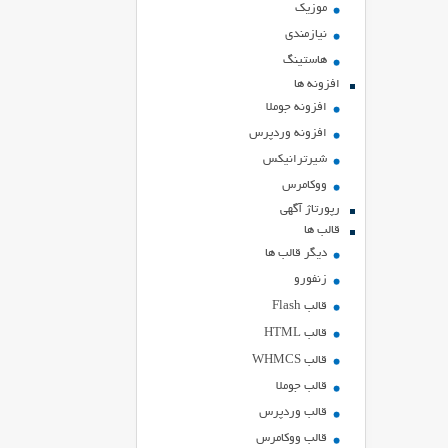
موزیک
نیازمندی
هاستينگ
افزونه ها
افزونه جوملا
افزونه وردپرس
شیرترانیکس
ووکامرس
رپورتاژ آگهی
قالب ها
دیگر قالب ها
زنفورو
قالب Flash
قالب HTML
قالب WHMCS
قالب جوملا
قالب وردپرس
قالب ووکامرس