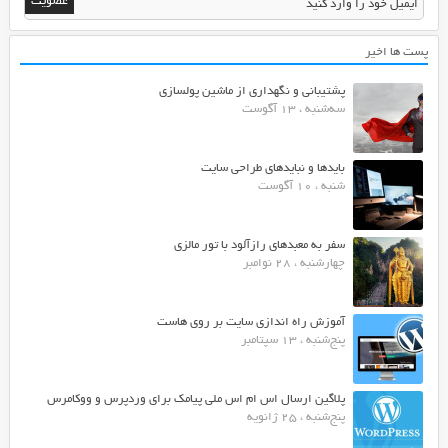
پست ها اخیر
پشتیبانی و نگهداری از ماشین پولسازی
سه‌شنبه ، 13 آگوست
بایدها و نبایدهای طراحی سایت
شنبه ، 10 آگوست
سفر به معبدهای رازآلود با تور مالزی
چهارشنبه ، 28 نوامبر
آموزش راه اندازی سایت بر روی هاست
پنج‌شنبه ، 13 سپتامبر
پلاگین ارسال اس ام اس ملی پیامک برای وردپرس و ووکامرس
پنج‌شنبه ، 25 ژانویه