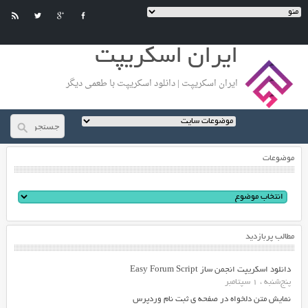
ایران اسکریپت
ایران اسکریپت | دانلود اسکریپت با طعمی دیگر
موضوعات
مطالب پربازدید
دانلود اسکریپت انجمن ساز Easy Forum Script
پنج‌شنبه ، 1 سپتامبر
نمایش متن دلخواه در صفحه ی ثبت نام وردپرس