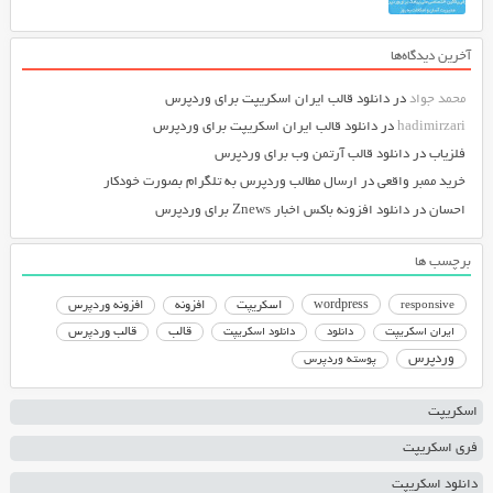
آخرین دیدگاه‌ها
محمد جواد
در
دانلود قالب ایران اسکریپت برای وردپرس
hadimirzari
در
دانلود قالب ایران اسکریپت برای وردپرس
فلزیاب
در
دانلود قالب آرتمن وب برای وردپرس
خرید ممبر واقعی
در
ارسال مطالب وردپرس به تلگرام بصورت خودکار
احسان
در
دانلود افزونه باکس اخبار Znews برای وردپرس
برچسب ها
responsive
wordpress
اسکریپت
افزونه
افزونه وردپرس
دانلود اسکریپت
قالب
قالب وردپرس
ایران اسکریپت
دانلود
وردپرس
پوسته وردپرس
اسکریپت
فری اسکریپت
دانلود اسکریپت