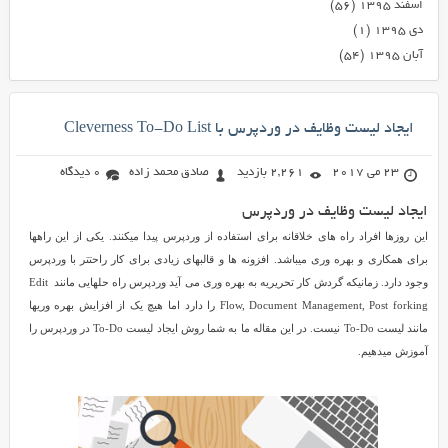
اسفند ۱۳۹۵
(۵۶)
دی ۱۳۹۵
(۱)
آبان ۱۳۹۵
(۵۴)
ایجاد لیست وظایف در وردپرس با Cleverness To-Do List
23 می 2017
2,261 بازدید
صادق محمد زاده
0 دیدگاه
ایجاد لیست وظایف در وردپرس
این روزها افراد راه های خلاقانه برای استفاده از وردپرس پیدا میکنند. یکی از این راهها
برای همکاری و بهره وری میباشد. افزونه ها و قالبهای زیادی برای کار راحتتر با وردپرس
وجود دارد. زمانیکه گردش کار تحریریه به بهره وری می آید وردپرس راه حلهایی مانند Edit
Flow, Document Management, Post forking را دارد اما هیچ یک از افزایش بهره وریها
مانند لیست To-Do نیست. در این مقاله ما به شما روش ایجاد لیست To-Do در وردپرس را
آموزش میدهیم.