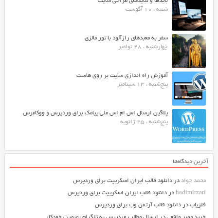
بایدها و نبایدهای طراحی سایت
شنبه ، 10 آگوست
سفر به معبدهای رازآلود با تور مالزی
چهارشنبه ، 28 نوامبر
آموزش راه اندازی سایت بر روی هاست
پنج‌شنبه ، 13 سپتامبر
پلاگین ارسال اس ام اس ملی پیامک برای وردپرس و ووکامرس
پنج‌شنبه ، 25 ژانویه
آخرین دیدگاه‌ها
محمد جواد
در
دانلود قالب ایران اسکریپت برای وردپرس
hadimirzari
در
دانلود قالب ایران اسکریپت برای وردپرس
فلزیاب
در
دانلود قالب آرتمن وب برای وردپرس
خرید ممبر واقعی
در
ارسال مطالب وردپرس به تلگرام بصورت خودکار