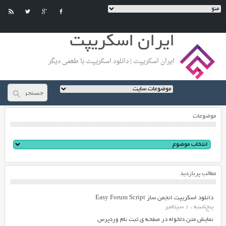
ایران اسکریپت
ایران اسکریپت | دانلود اسکریپت با طعمی دیگر
موضوعات
مطالب پربازدید
دانلود اسکریپت انجمن ساز Easy Forum Script
پنج‌شنبه ، 1 سپتامبر
نمایش متن دلخواه در صفحه ی ثبت نام وردپرس