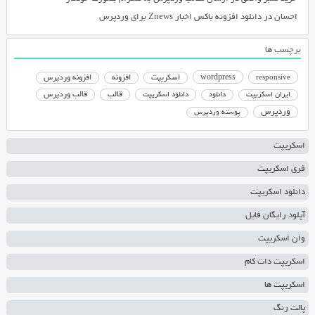
احسان
در
دانلود افزونه باکس اخبار Znews برای وردپرس
برچسب ها
responsive
wordpress
اسکریپت
افزونه
افزونه وردپرس
دانلود اسکریپت
قالب
قالب وردپرس
ایران اسکریپت
دانلود
وردپرس
پوسته وردپرس
اسکریپت
فری اسکریپت
دانلود اسکریپت
آپلود رایگان فایل
وان اسکریپت
اسکریپت دات کام
اسکریپت ها
پالت رنگ